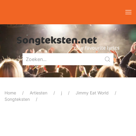
Home
Artiesten
j
Jimmy Eat World
Songteksten