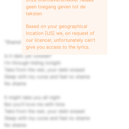
geen toegang geven tot de
teksten
Based on your geographical
location [US] we, on request of
our licencer, unfortunately can't
"Shame"
give you access to the lyrics.
Is it dark yet outside?
I'm through hiding tonight
Take from the rest, your debt erased
Sleep with my curse and feel no shame
No shame
It might take you all night
But you'll love me with time
Take from the rest, your debt erased
Sleep with my curse and feel no shame
No shame