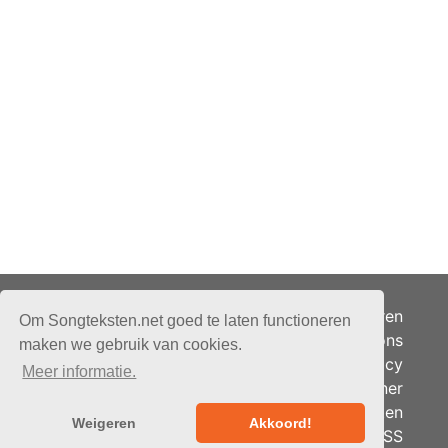
Adverteren
Om Songteksten.net goed te laten functioneren
Over ons
maken we gebruik van cookies.
Je privacy
Meer informatie.
Partner
© 2026 - Songteksten.net -
Berichten
Alle rechten voorbehouden.
Weigeren
Akkoord!
RSS
Realisatie:
bandhosting.nl