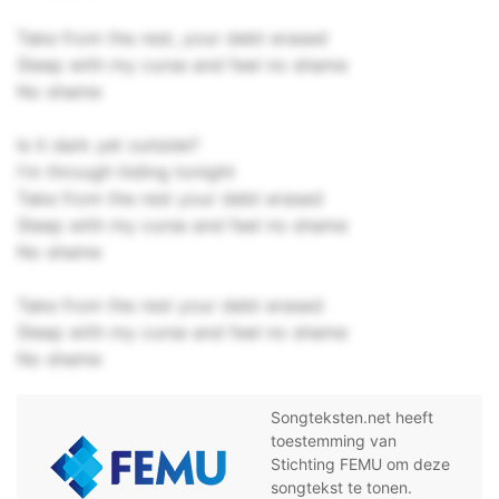
Take from the rest, your debt erased
Sleep with my curse and feel no shame
No shame
Is it dark yet outside?
I'm through hiding tonight
Take from the rest your debt erased
Sleep with my curse and feel no shame
No shame
Take from the rest your debt erased
Sleep with my curse and feel no shame
No shame
Songteksten.net heeft
toestemming van
Stichting FEMU om deze
songtekst te tonen.