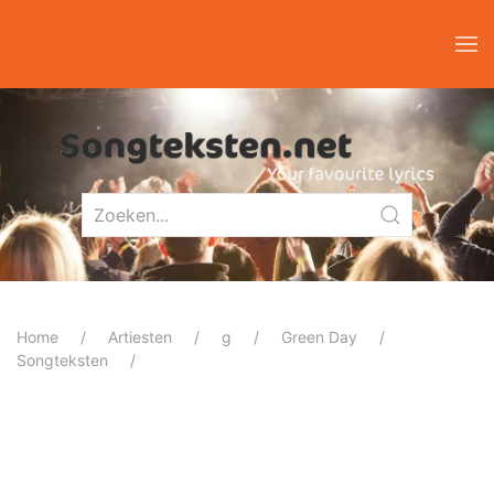
Home
Artiesten
g
Green Day
Songteksten