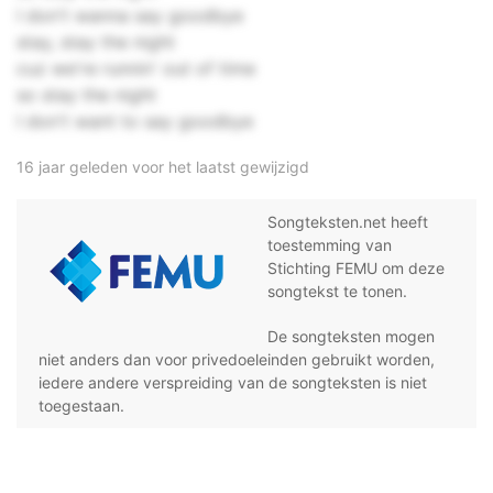
I don't wanna say goodbye
stay, stay the night
cuz we're runnin' out of time
so stay the night
I don't want to say goodbye
16 jaar geleden voor het laatst gewijzigd
Songteksten.net heeft
toestemming van
Stichting FEMU om deze
songtekst te tonen.
De songteksten mogen
niet anders dan voor privedoeleinden gebruikt worden,
iedere andere verspreiding van de songteksten is niet
toegestaan.