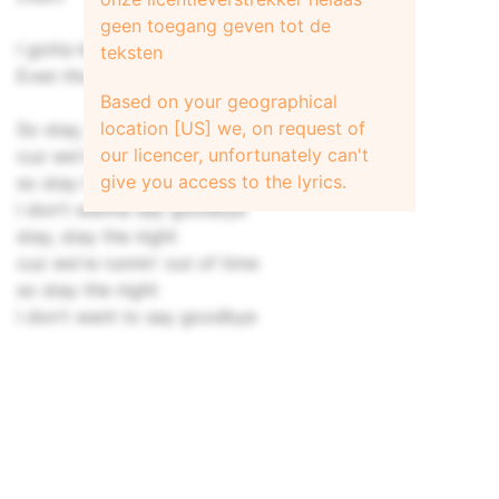
geen toegang geven tot de
I gotta know if you're the one that got away
teksten
Even though it was never meant to be
Based on your geographical
location [US] we, on request of
So stay, stay the night
our licencer, unfortunately can't
cuz we're runnin' out of time
give you access to the lyrics.
so stay the night
I don't wanna say goodbye
stay, stay the night
cuz we're runnin' out of time
so stay the night
I don't want to say goodbye