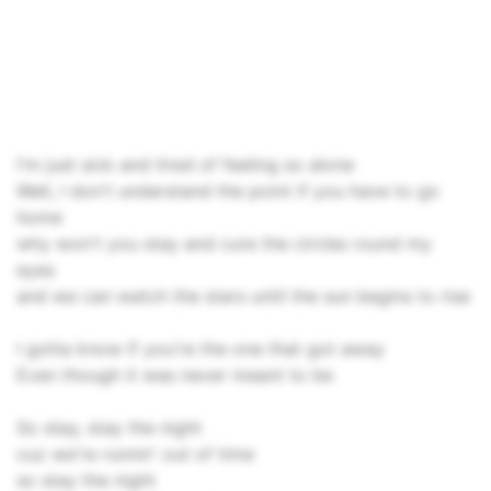
I'm just sick and tired of feeling so alone
Well, I don't understand the point if you have to go
home
why won't you stay and cure the circles round my
eyes
and we can watch the stars until the sun begins to rise
I gotta know if you're the one that got away
Even though it was never meant to be
So stay, stay the night
cuz we're runnin' out of time
so stay the night