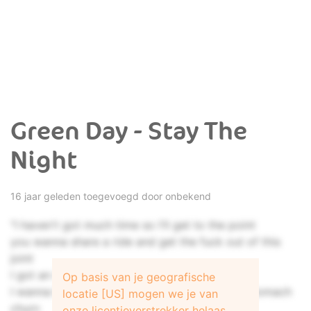
Green Day - Stay The
Night
16 jaar geleden toegevoegd door onbekend
"I haven't got much time so I'll get to the point
you wanna share a ride and get the fuck out of this
joint
I got an impulse so impulsive that it burns
Op basis van je geografische
I wanna break your heart until it makes your stomach
locatie [US] mogen we je van
churn
onze licentieverstrekker helaas