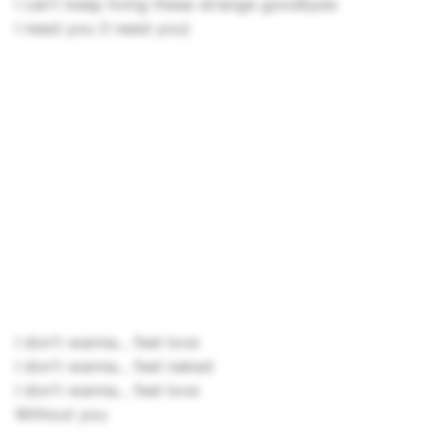
I can't keep living these strange goodbyes
I need you (I need you)
I don't wanna... feel love
I don't wanna... feel naked
I don't wanna... feel love
Without you