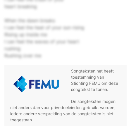
heart breaking
When the dawn breaks
I can feel the heat of your sun rising
Rising up inside me
I can feel the waves of your heart
rushing
Rushing over me
Songteksten.net heeft
toestemming van
Stichting FEMU om deze
songtekst te tonen.
De songteksten mogen
niet anders dan voor privedoeleinden gebruikt worden,
iedere andere verspreiding van de songteksten is niet
toegestaan.