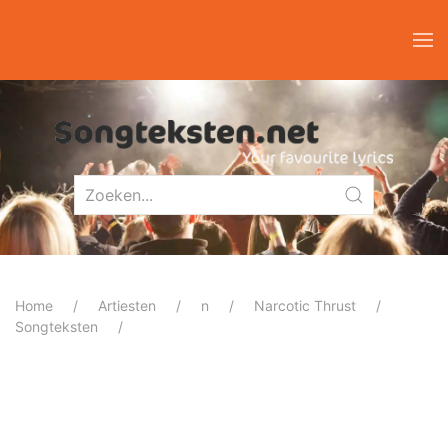
Home
Artiesten
n
Narcotic Thrust
Songteksten