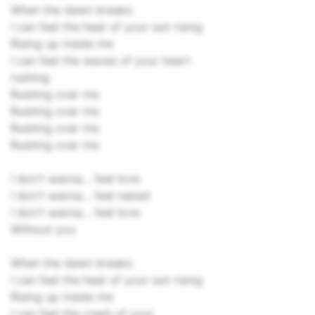
When the dawn breaks
I can feel the heat of your sun rising
Rising up inside me
I can feel the waves of your heart
rushing
Rushing over me
Rushing over me
Rushing over me
Rushing over me
I don't wanna... feel love
I don't wanna... feel naked
I don't wanna... feel love
Without you
When the dawn breaks
I can feel the heat of your sun rising
Rising up inside me
I can feel the crash of your