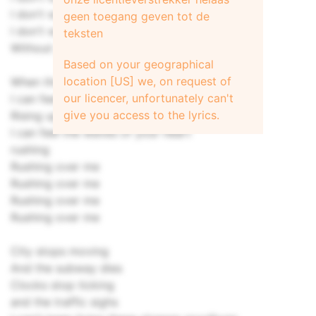
I don't wanna... feel naked
geen toegang geven tot de
I don't wanna... feel love
teksten
Without you
Based on your geographical
location [US] we, on request of
When the dawn breaks
our licencer, unfortunately can't
I can feel the heat of your sun rising
give you access to the lyrics.
Rising up inside me
I can feel the waves of your heart
rushing
Rushing over me
Rushing over me
Rushing over me
Rushing over me
City stops moving
And the subway dies
Clocks stop ticking
and the traffic sighs