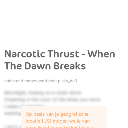
Narcotic Thrust - When
The Dawn Breaks
onbekend toegevoegd door
pinky_bo0
Moonlight, kissing on a violet shore
Dreaming in the color of the dress you wore
I wake up haunted,
wanting more about you
Op basis van je geografische
locatie [US] mogen we je van
I don't wanna... feel love
onze licentieverstrekker helaas