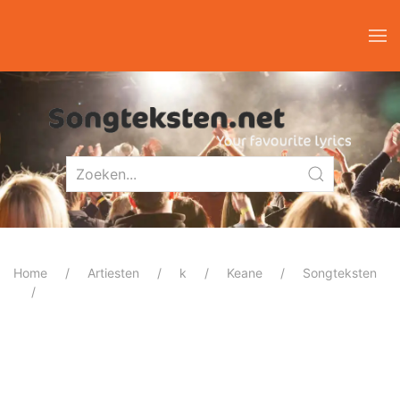
Home
Artiesten
k
Keane
Songteksten