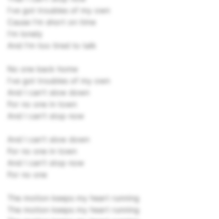
I've got troubles of my own
Cause I'm short on time
I'm lonely
And I'm too tired to talk
No one back home
I've got troubles of my own
And I can't slow down
For no one in town
And I can't stop now
And I can't slow down
For no one in town
And I can't stop now
For no one
The motion keeps my heart running
The motion keeps my heart running