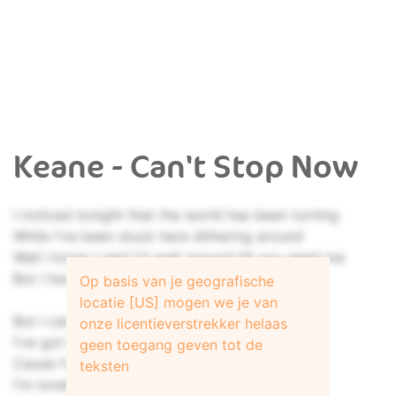
Keane - Can't Stop Now
I noticed tonight that the world has been turning
While I've been stuck here dithering around
Well I know I said I'd wait around till you need me
But I have to go, I hate to let you down
Op basis van je geografische
locatie [US] mogen we je van
But I can't stop now
onze licentieverstrekker helaas
I've got troubles of my own
geen toegang geven tot de
Cause I'm short on time
teksten
I'm lonely