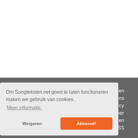
Adverteren
Om Songteksten.net goed te laten functioneren
Over ons
maken we gebruik van cookies.
Je privacy
Meer informatie.
Partner
© 2026 - Songteksten.net -
Berichten
Alle rechten voorbehouden.
Weigeren
Akkoord!
RSS
Realisatie:
bandhosting.nl