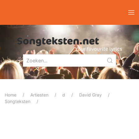
Home
Artiesten
d
David Gray
Songteksten