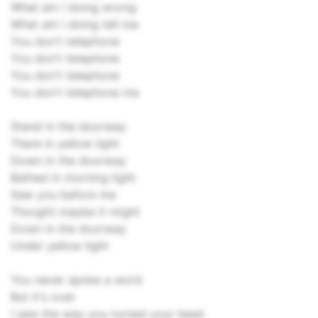
What am I doing wrong
What am I doing tell me
You don't telephone
You don't telephone
You don't telephone
You don't telephone me
Stand in the doorway
There in yellow light
Down in the doorway
Bathed in morning light
Saw you before me
Thought maybe it might
Down in the doorway
Under yellow light
You never spoke a word
But it's over
I saw the way you turned your head