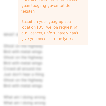
geen toegang geven tot de
teksten
Based on your geographical
location [US] we, on request of
our licencer, unfortunately can't
WHAT AM I DOING WRONG?
give you access to the lyrics.
Ghost on the highway
Bird with metal wings
Ghost on the highway
Bird with metal wings
Crowd all around me
Just don't hear a thing
Ghost on the highway
Bird with metal wings
What am I doing wrong
What am I doing wrong