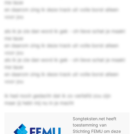
me lauw
en daarom zing ik deze track uit volle borst alleen
voor jou
als ik je zie dan word ik gek - oh lieve schat je maakt
me lauw
en daarom zing ik deze track uit volle borst alleen
voor jou
als ik je zie dan word ik gek - oh lieve schat je maakt
me lauw
en daarom zing ik deze track uit volle borst alleen
voor jou
ik had nooit gedacht dat ik zo verliefd zou zijn
maar jij hebt mij nu in je macht
Songteksten.net heeft
toestemming van
Stichting FEMU om deze