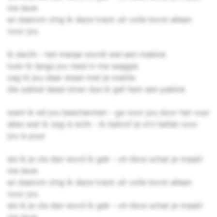
me lauw
en daarom zing ik deze track uit volle borst alleen
voor jou
ik dacht - het meisje wordt wel een makkie
toen ik langs jou reed in me waggie
zag ik jou daar staan met je mattie
die sukkel deed stoer dus ik gaf hem een pakkie
want ik wil jou beschermen - ga voor jou door het vuur
alles wat ik zeg is echt - ik beloof je m’n liefde voor
jou is puur
als ik je zie dan word ik gek - oh lieve schat je maakt
me lauw
en daarom zing ik deze track uit volle borst alleen
voor jou
als ik je zie dan word ik gek - oh lieve schat je maakt