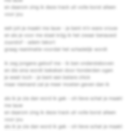
me lauw
en daarom zing ik deze track uit volle borst alleen
voor jou
eeh joh je maakt me lauw - je bent m’n ware vrouw
en als je voor me staat krijg ik het zwaar benauwd
zuurstof - adem tekort
graag reanimatie voordat het schadelijk wordt
ik zeg jongens geloof me - ik ben ondersteboven
en die sma wordt bekeken door honderden ogen
je weet toch - je bent een betere chick
maar niemand zal je meer moeten geven dan ik
als ik je zie dan word ik gek - oh lieve schat je maakt
me lauw
en daarom zing ik deze track uit volle borst alleen
voor jou
als ik je zie dan word ik gek - oh lieve schat je maakt