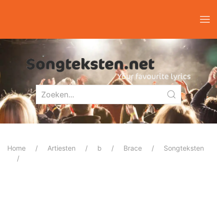
Home
Artiesten
b
Brace
Songteksten