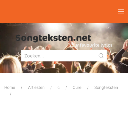
Home
Artiesten
c
Cure
Songteksten