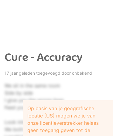
Cure - Accuracy
17 jaar geleden toegevoegd door onbekend
We sit in the same room
Side by side
I give you the wrong lines
Feed you
Op basis van je geografische
locatie [US] mogen we je van
Look into my eyes
onze licentieverstrekker helaas
We both smile
geen toegang geven tot de