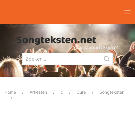
Home
Artiesten
c
Cure
Songteksten