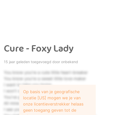
Cure - Foxy Lady
15 jaar geleden toegevoegd door onbekend
You know you're a cute little heart-breaker
You know you're a sweet little love-maker
I want to take you home
I won't do you no harm
Op basis van je geografische
You've got to be all mine
locatie [US] mogen we je van
All mine
onze licentieverstrekker helaas
I see you come down on the scene, Foxy
geen toegang geven tot de