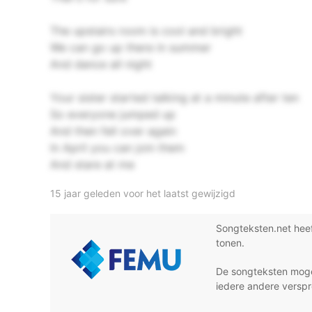
The upstairs room is cool and bright
We can go up there in summer
And dance all night
Your sister started talking at a minute after ten
So everyone jumped up
And then fell over again
In April you can join them
And stare at me
15 jaar geleden voor het laatst gewijzigd
Songteksten.net hee
tonen.
De songteksten moge
iedere andere verspr