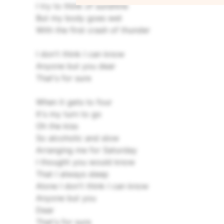
I try to think of sunshine
But my body goes wet
With the first crash of thunder
I don't think I can know
Anyone but you dear
That's for sure
When it gets to four
It's my turn to go
Oh the kiss
So alcoholic and slow
Arranging me for Saturday
I thought you would know
That I always sleep
Alone
I don't think I can know
Anyone but you
Dear
That's for sure