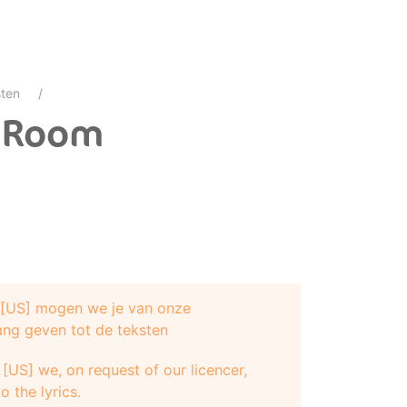
ten
s Room
e [US] mogen we je van onze
ang geven tot de teksten
[US] we, on request of our licencer,
o the lyrics.