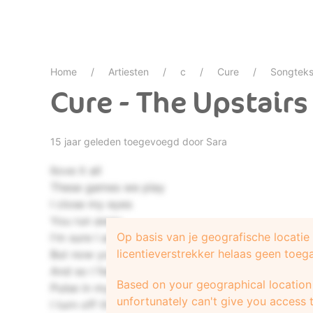
Home
Artiesten
c
Cure
Songteks
Cure - The Upstair
15 jaar geleden toegevoegd door
Sara
Ilove it all
These games we play
I close my eyes
You run away
Op basis van je geografische locati
I'm sure I asked you to stay
licentieverstrekker helaas geen toeg
But now you're gone
And so I feel the grey
Based on your geographical location 
Pulse in my head
unfortunately can't give you access t
I turn off the lights and crawl into bed