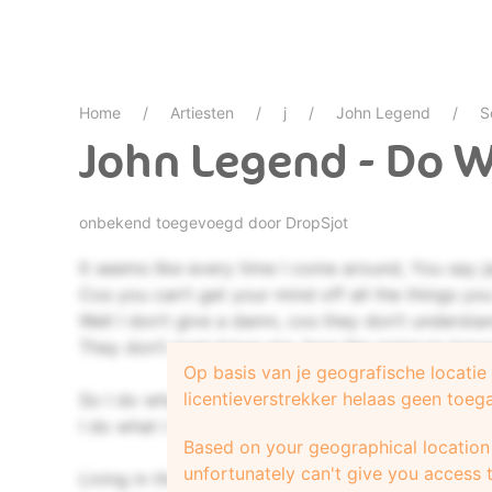
Home
Artiesten
j
John Legend
S
John Legend - Do W
onbekend toegevoegd door
DropSjot
It seems like every time I come around, You say 
Cos you can’t get your mind off all the things 
Well I don’t give a damn, cos they don’t under
They don’t even know me, how the going to know
Op basis van je geografische locati
licentieverstrekker helaas geen toeg
So I do what I gotta do, I’m gunna get thru to you
I do what I gotta do, I’m trying to get thru to you
Based on your geographical location 
unfortunately can't give you access t
Living in the city, it can be so hard to stay on you