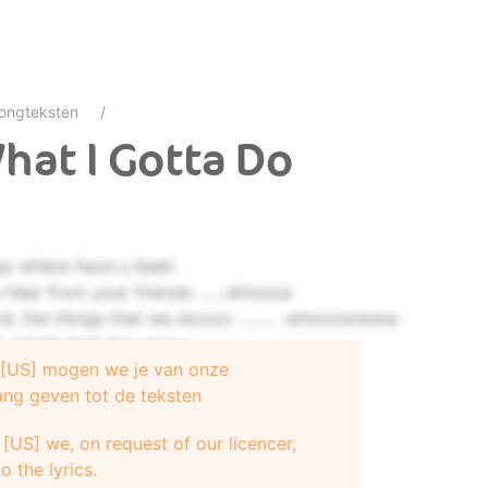
ongteksten
hat I Gotta Do
jay where have u been
you hear from your friends ……whoooa
stand, the things that we doooo ……… whooowwww
 what’s best for youuu
e [US] mogen we je van onze
ang geven tot de teksten
 , I’m yours no doubt
, right here right now
[US] we, on request of our licencer,
o the lyrics.
r feet