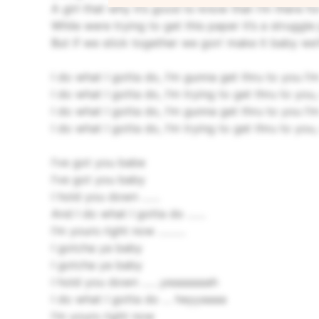
A girl that why it’s good to know that I’m there f
While were trying to get this paper it’s a strug
But if we stick together we gon’ make it baby we’l
I do what I gotta do, I’m gunna get thru to you I
I do what I gotta do, I’m trying to get thru to you
I do what I gotta do, I’m gunna get thru to you I
I do what I gotta do, I’m trying to get thru to you
I’ve got you babe
I’ve got you baby
I hold you down ……
And I do what I gotta do ……
I’m yours right now ………
I gotcha ya baby
I gotcha ya baby
I hold you down ……yeaaaaaah
I do what I gotta do … heyyaaaa
I’m yours right now