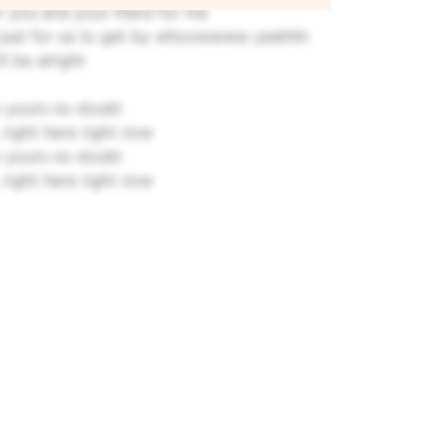
or you and your there for me
gle just for us to get by whoowwww yeahhh
l be alright
’m yours no doubt
, right here right now
’m yours no doubt
, right here right now