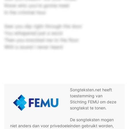
Know who you're gonna meet
In the criminal hour
Saw you slip right through the door
You whispered just a word
Then you knocked me to the floor
With a sound I never heard
Songteksten.net heeft
toestemming van
Stichting FEMU om deze
songtekst te tonen.
De songteksten mogen
niet anders dan voor privedoeleinden gebruikt worden,