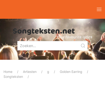
Home
Artiesten
g
Golden Earring
Songteksten