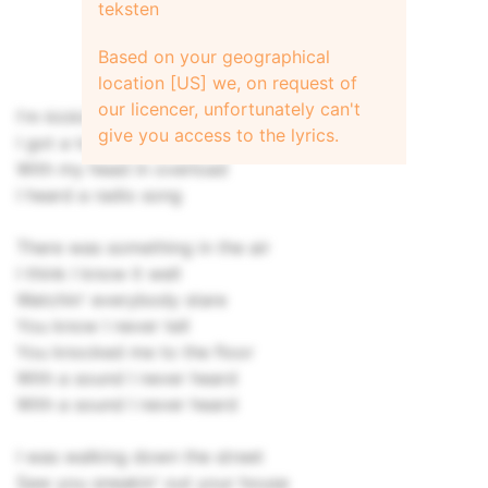
teksten
Based on your geographical
location [US] we, on request of
our licencer, unfortunately can't
I'm kicking down the road
give you access to the lyrics.
I got a top hat on
With my head in overload
I heard a radio song
There was something in the air
I think I know it well
Watchin' everybody stare
You know I never tell
You knocked me to the floor
With a sound I never heard
With a sound I never heard
I was walking down the street
Saw you sneakin' out your house