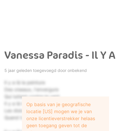
Vanessa Paradis - Il Y A
5 jaar geleden toegevoegd door onbekend
Il y a là la peinture
Des oiseaux, l'envergure
Qui luttent contre le vent
Il y a là les bordures
Op basis van je geografische
Les distances, ton allure
locatie [US] mogen we je van
Quand tu marches juste devant
onze licentieverstrekker helaas
geen toegang geven tot de