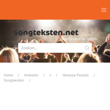
Home
Artiesten
v
Vanessa Paradis
Songteksten