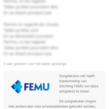
Parfois, on les regarde
Telles qu'elles pourraient être
En se disant pourquoi pas
Parfois on regarde les choses
Telles qu'elles sont
En se demandant pourquoi
Parfois, on les regarde
Telles qu'elles pourraient être
En se disant pourquoi pas
5 jaar geleden voor het laatst gewijzigd
Songteksten.net heeft
toestemming van
Stichting FEMU om deze
songtekst te tonen.
De songteksten mogen
niet anders dan voor privedoeleinden gebruikt worden,