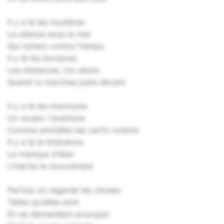
Il y a là les mystères
Le silence sous la mer
Qui luttent contre l'temps
Il y là les bordures
Les distances, ton allure
Quand tu marches juste devant
Il y a là les murmures
Un soupir, l'aventure
Comme emmêlés les cerfs-volants
Il y a là la littérature
Le manque d'élan
L'inertie le mouvement
Parfois on regarde les choses
Telles qu'elles sont
En se demandant pourquoi