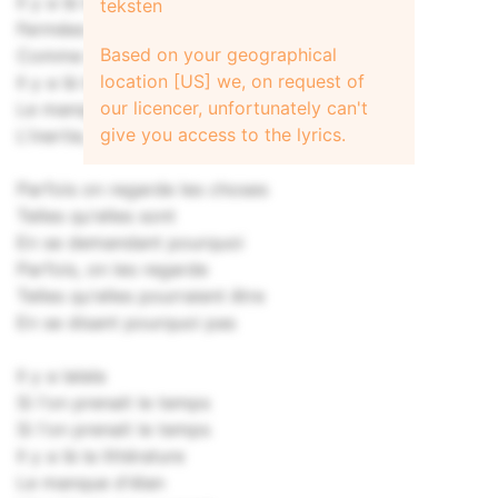
Il y a là les fissures
teksten
Fermées les serrures
Based on your geographical
Comme envolés les cerfs-volants
location [US] we, on request of
Il y a là la littérature
our licencer, unfortunately can't
Le manque d'élan
give you access to the lyrics.
L'inertie, le mouvement
Parfois on regarde les choses
Telles qu'elles sont
En se demandant pourquoi
Parfois, on les regarde
Telles qu'elles pourraient être
En se disant pourquoi pas
Il y a lalala
Si l'on prenait le temps
Si l'on prenait le temps
Il y a là la littérature
Le manque d'élan