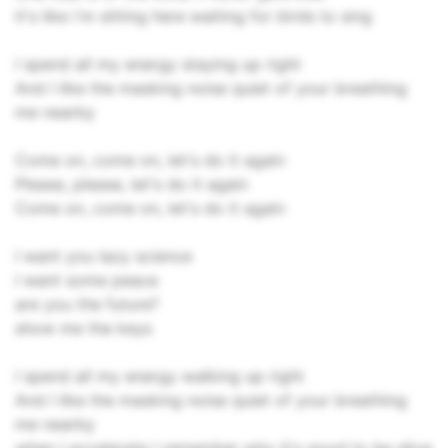
it's like i'm sitting here waiting for birds to sing
I spend all my energy staying up right
And I like the masking noise quiet of your breathing
me nearby
Come on, come on, let's do it again
Please, please, let's do it again
Come on, come on, let's do it again
I want you lazy science
I want some peace
are you the future?
show me the keys
I spend all my energy walking up right
And I like the masking noise quiet of your breathing
me nearby