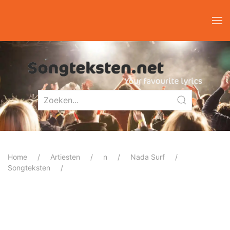
Home
Artiesten
n
Nada Surf
Songteksten