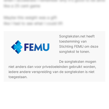
when I accelerate I remember why it's good to be alive
like a 25 cent game
Maybe this weight was a gift
like I had to see what I could lift
Songteksten.net heeft
toestemming van
Stichting FEMU om deze
songtekst te tonen.
De songteksten mogen
niet anders dan voor privedoeleinden gebruikt worden,
iedere andere verspreiding van de songteksten is niet
toegestaan.