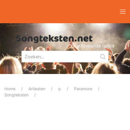
Home
Artiesten
p
Paramore
Songteksten