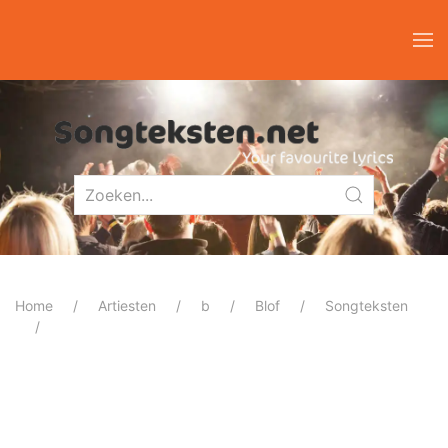
Home
Artiesten
b
Blof
Songteksten