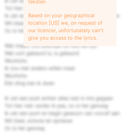
Ik zet een punt achter alles wat is mis gegaan
teksten
Tot hier niet verder ik pas, zo is het genoeg
Based on your geographical
Ik zet een punt en begin gewoon van vooraf aan
location [US] we, on request of
Wit blad, schone lei opnieuw
our licencer, unfortunately can't
Zo is het genoeg
give you access to the lyrics.
Wat maakt ons allemaal tot wie we zijn
Wat ooit gebeurd is, is gebeurd
Woohoho
Ik zou niet anders willen maar
Woohoho
Één ding kan ik doen
Ik zet een punt achter alles wat is mis gegaan
Tot hier niet verder ik pas, zo is het genoeg
Ik zet een punt en begin gewoon van vooraf aan
Wit blad, schone lei opnieuw
Zo is het genoeg