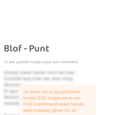
Blof - Punt
15 jaar geleden toegevoegd door onbekend
Gedane zaken nemen nooit een keer
Dezelfde weg maar dan weer terug
Woohoho
En gooi niet meer als vroeger maar...
Op basis van je geografische
Woohoho
locatie [US] mogen we je van
Verandering is goed
onze licentieverstrekker helaas
geen toegang geven tot de