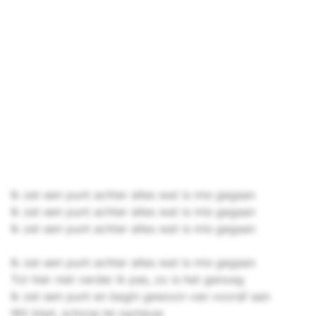
Ik zet een punt achter alles wat is mis gegaan
Ik zet een punt achter alles wat is mis gegaan
Ik zet een punt achter alles wat is mis gegaan
Ik zet een punt achter alles wat is mis gegaan
Tot hier niet verder ik pas, zo is het genoeg
Ik zet een punt en begin gewoon van vooraf aan
Wit blad, schone lei opnieuw