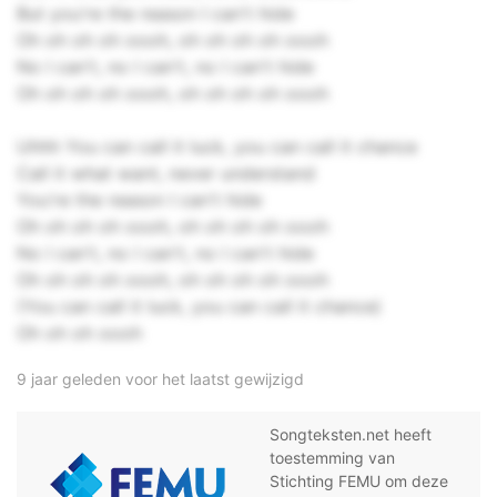
But you're the reason I can't hide
Oh oh oh oh oooh, oh oh oh oh oooh
No I can't, no I can't, no I can't hide
Oh oh oh oh oooh, oh oh oh oh oooh
Uhhh You can call it luck, you can call it chance
Call it what want, never understand
You're the reason I can't hide
Oh oh oh oh oooh, oh oh oh oh oooh
No I can't, no I can't, no I can't hide
Oh oh oh oh oooh, oh oh oh oh oooh
(You can call it luck, you can call it chance)
Oh oh oh oooh
9 jaar geleden voor het laatst gewijzigd
Songteksten.net heeft
toestemming van
Stichting FEMU om deze