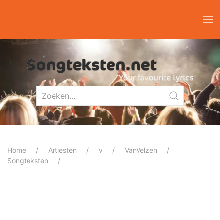
Home
Artiesten
v
VanVelzen
Songteksten