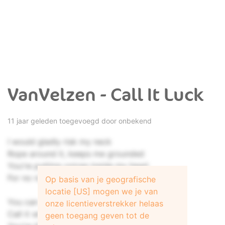
VanVelzen - Call It Luck
11 jaar geleden toegevoegd door onbekend
I would gladly risk my neck
Rope around it, keeps me grounded
You're putting voices inside my head
For no reason, I believe'em
Op basis van je geografische
locatie [US] mogen we je van
You can call it luck, you can call it chance
onze licentieverstrekker helaas
Call it what you want, never understand
geen toegang geven tot de