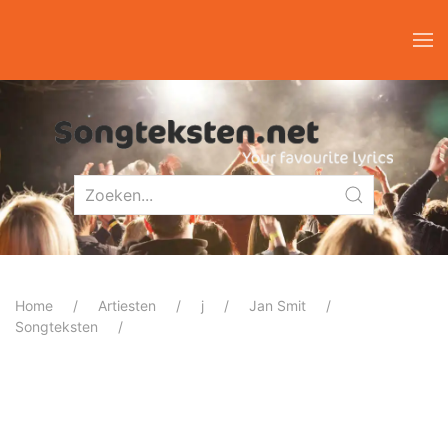
Home
Artiesten
j
Jan Smit
Songteksten