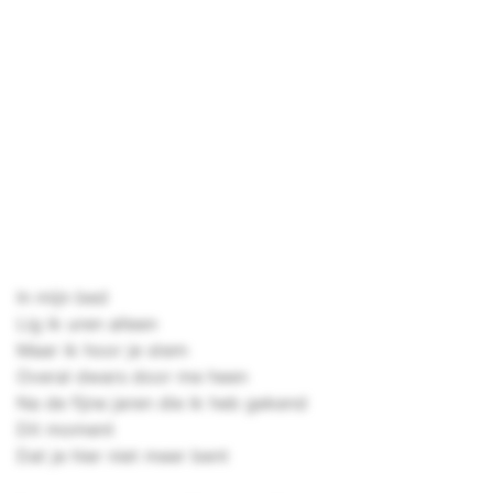
In mijn bed
Lig ik uren alleen
Maar ik hoor je stem
Overal dwars door me heen
Na de fijne jaren die ik heb gekend
Dit moment
Dat je hier niet meer bent