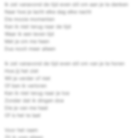
Ik zet vanavond de tijd even stil om aan je te denken
Naar hoe je lacht elke dag elke nacht
Die mooie momenten
Kan ik niet terug naar de tijd
Waar ik een leven lijd
Met je om me heen
Dus nooit meer alleen
Ik zet vanavond de tijd even stil om van je te horen
Hoe jij het ziet
Wil je verder of niet
Of ben ik verloren
Kan ik niet terug naar je toe
Zonder dat ik dingen doe
Die je van me haat
Of is het te laat
Voor het raam
Zit ik uren alleen