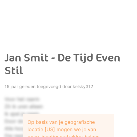
Jan Smit - De Tijd Even
Stil
16 jaar geleden toegevoegd door
kelsky312
Voor het raarm
Zit ik uren alleen
Ik spel je naam
Door de buien heen
Op basis van je geografische
Alle hoop in mij
locatie [US] mogen we je van
Die reeds vervlogen is
onze licentieverstrekker helaas