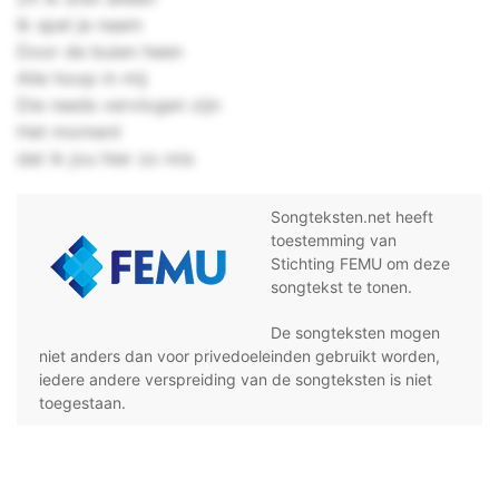
Ik spel je naam
Door de buien heen
Alle hoop in mij
Die reeds vervlogen zijn
Het moment
dat ik jou hier zo mis
Songteksten.net heeft
toestemming van
Stichting FEMU om deze
songtekst te tonen.
De songteksten mogen
niet anders dan voor privedoeleinden gebruikt worden,
iedere andere verspreiding van de songteksten is niet
toegestaan.