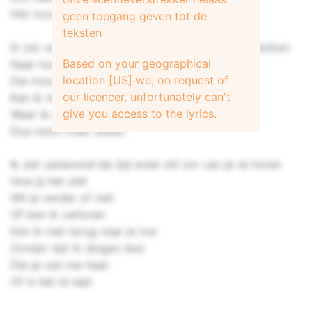
Het moment dat ik jou hier zo mis
geen toegang geven tot de
teksten
Ik zet vanavond de tijd even stil om aan je te denken
Based on your geographical
Naar hoe je lacht elke dag elke nacht
location [US] we, on request of
Die mooie momenten
our licencer, unfortunately can't
Kan ik niet terug naar de tijd
give you access to the lyrics.
Waar ik een leven lijd met je om me heen
Dus nooit meer alleen
Ik zet vanavond de tijd even stil om van je te horen
Hoe jij het ziet
Wil je verder of niet
Of ben ik verloren
Kan ik niet terug naar je toe
Zonder dat ik dingen doe
Die je van me haat
Of is het te laat