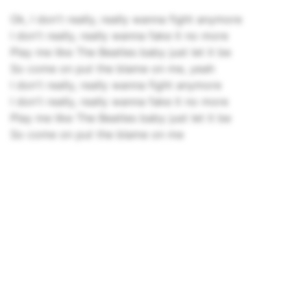
Ok, I don't really, really wanna fight anymore
I don't really, really wanna fake it no more
Play me like The Beatles baby just let it be
So come on put the blame on me, yeah
I don't really, really wanna fight anymore
I don't really, really wanna fake it no more
Play me like The Beatles baby just let it be
So come on put the blame on me