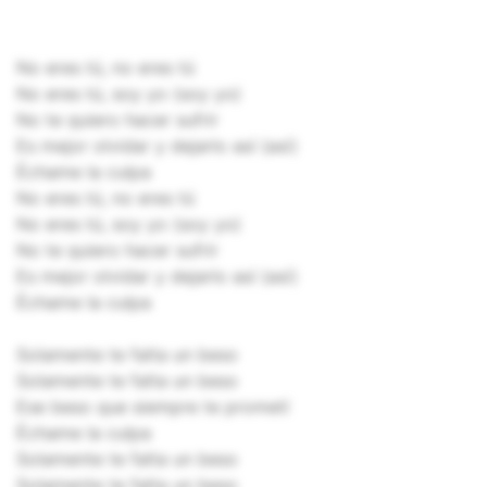
No eres tú, no eres tú
No eres tú, soy yo (soy yo)
No te quiero hacer sufrir
Es mejor olvidar y dejarlo así (así)
Échame la culpa
No eres tú, no eres tú
No eres tú, soy yo (soy yo)
No te quiero hacer sufrir
Es mejor olvidar y dejarlo así (así)
Échame la culpa
Solamente te falta un beso
Solamente te falta un beso
Ese beso que siempre te prometí
Échame la culpa
Solamente te falta un beso
Solamente te falta un beso