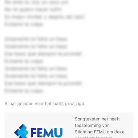
No eres tú, soy yo (soy yo)
No te quiero hacer sufrir
Es mejor olvidar y dejarlo así (así)
Échame la culpa
Solamente te falta un beso
Solamente te falta un beso
Ese beso que siempre te prometí
Échame la culpa
Solamente te falta un beso
Solamente te falta un beso
Ese beso que siempre te prometí
Échame la culpa
8 jaar geleden voor het laatst gewijzigd
Songteksten.net heeft
toestemming van
Stichting FEMU om deze