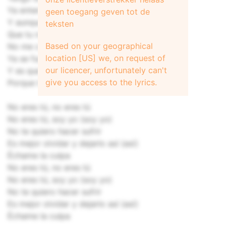
Ya entendí muy bien que fue lo que paso
geen toegang geven tot de
Y aunque duela tanto tengo que aceptar
teksten
Que tu no eres la mala, que el malo soy yo
Based on your geographical
No me conociste nunca de verdad
location [US] we, on request of
Ya se fue la magia que te enamoro
our licencer, unfortunately can't
Y es que no quisiera estar en tu lugar
give you access to the lyrics.
Porque tu error solo fue conocerme
No eres tú, no eres tú
No eres tú, soy yo (soy yo)
No te quiero hacer sufrir
Es mejor olvidar y dejarlo así (así)
Échame la culpa
No eres tú, no eres tú
No eres tú, soy yo (soy yo)
No te quiero hacer sufrir
Es mejor olvidar y dejarlo así (así)
Échame la culpa