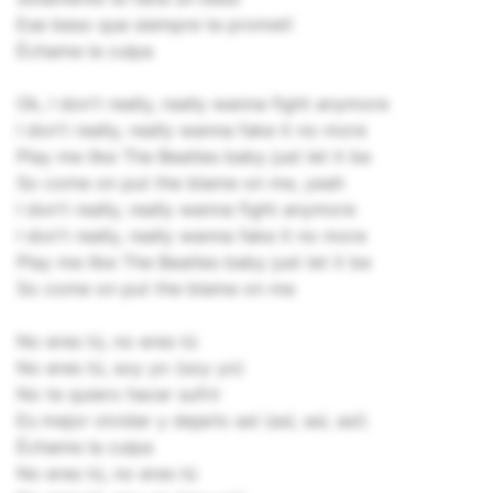
Ese beso que siempre te prometí
Échame la culpa
Ok, I don't really, really wanna fight anymore
I don't really, really wanna fake it no more
Play me like The Beatles baby just let it be
So come on put the blame on me, yeah
I don't really, really wanna fight anymore
I don't really, really wanna fake it no more
Play me like The Beatles baby just let it be
So come on put the blame on me
No eres tú, no eres tú
No eres tú, soy yo (soy yo)
No te quiero hacer sufrir
Es mejor olvidar y dejarlo así (así, así, así)
Échame la culpa
No eres tú, no eres tú