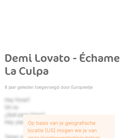
Demi Lovato - Échame
La Culpa
8 jaar geleden toegevoegd door
Europeetje
Hey Fonsi?
Oh no
¿Qué pasa Demi?
Hey yeah
Op basis van je geografische
locatie [US] mogen we je van
Tengo en esta historia algo que confesar
onze licentieverstrekker helaas