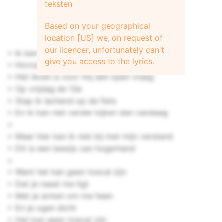
teksten
Based on your geographical
location [US] we, on request of
our licencer, unfortunately can't
> Ik ben niet bijgelovig
give you access to the lyrics.
> Horoscopen doen me niets
> Het leven is voor mij een open vraag
> Op vrijdag de 13e
> Stap ik lachend op de fiets
> En ik kan niet verder kijken dan vandaag
>
> Maar hier kan ik niet bij met mijn verstand
> Dit is een bewijs van hogerhand
>
> Want het kan geen toeval zijn
> Dat je naast me ligt
> Met je armen om me heen
> En je ogen dicht
> Het kan geen toeval zijn