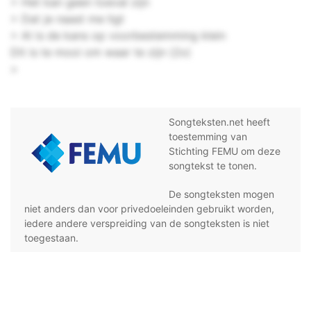
> Het kan geen toeval zijn
> Dat je naast me ligt
> Al is de kans op voorbestemming klein
Dit is te mooi om waar te zijn (2x)
>
Songteksten.net heeft
toestemming van
Stichting FEMU om deze
songtekst te tonen.
De songteksten mogen
niet anders dan voor privedoeleinden gebruikt worden,
iedere andere verspreiding van de songteksten is niet
toegestaan.