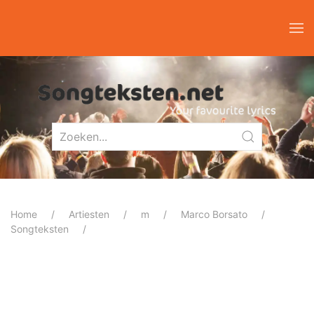
Home
Artiesten
m
Marco Borsato
Songteksten