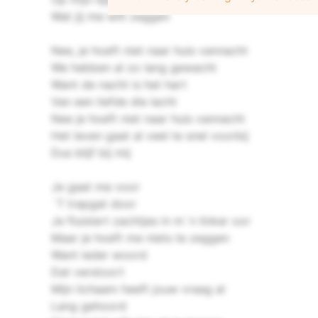
Wat jij me wilt zeggen
Nee, je hoeft niet naar huis vannacht
We hebben al zo lang gewacht
Want de nacht is het hart
Van een liefde die lacht
Nee je hoeft niet naar huis vannacht
Het leven gaat al veel te snel voorbij
Dus blijf bij mij
Je gaat me voor
`T trapgat door
Je fluistert zachtjes in m`n linker oor
Maar je hoeft me niets te zeggen
Want ieder woord
Dat verstoort
Mijn lichaam heeft jouw vraag al
Lang gehoord