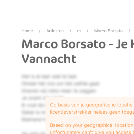
Home
Artiesten
m
Marco Borsato
Marco Borsato - Je 
Vannacht
Het is al laat veel te laat
Omdat het ons om het zelfde gaat
Hoeven wij niets meer te zeggen
Je zoent me zacht
Op basis van je geografische locati
Ik voel de kracht
licentieverstrekker helaas geen toeg
Geluk is mooi als het naar je lacht
Niemand hoeft dat uit te leggen
Based on your geographical location 
unfortunately can't give you access t
Op mijn lippen ligt