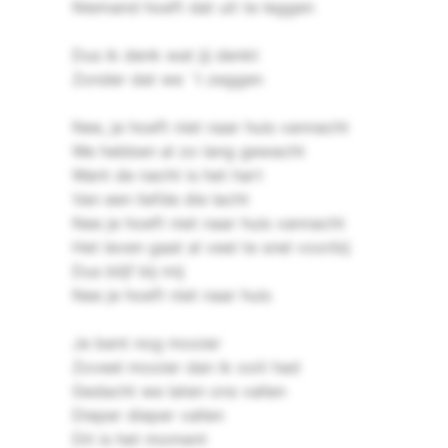
Niemand hoeft dat uit te leggen
Dus ik denk wat jij denkt
Zonder dat we `t zeggen
Nee, je hoeft niet naar huis vannacht
We hebben al zo lang gewacht
Want de nacht is het hart
Van een liefde die lacht
Nee je hoeft niet naar huis vannacht
Het leven gaat al veel te snel voorbij
Dus blijf bij mij
Nee je hoeft niet naar huis
Je bent nog mooier
Zoveel mooier dan ik ooit had
Gedacht we laten ons vallen
Dieper dieper vallen
Dit is het moment