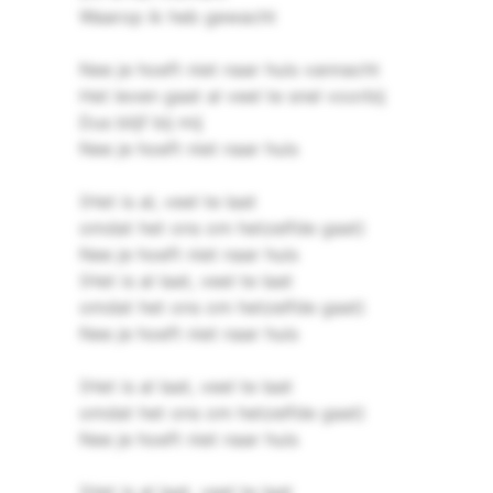
Waarop ik heb gewacht
Nee je hoeft niet naar huis vannacht
Het leven gaat al veel te snel voorbij
Dus blijf bij mij
Nee je hoeft niet naar huis
(Het is al, veel te laat
omdat het ons om hetzelfde gaat)
Nee je hoeft niet naar huis
(Het is al laat, veel te laat
omdat het ons om hetzelfde gaat)
Nee je hoeft niet naar huis
(Het is al laat, veel te laat
omdat het ons om hetzelfde gaat)
Nee je hoeft niet naar huis
(Het is al laat, veel te laat