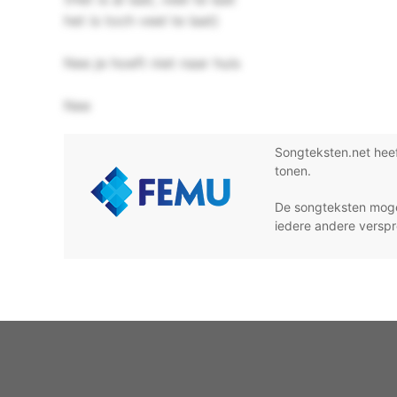
het is toch veel te laat)
Nee je hoeft niet naar huis
Nee
Songteksten.net hee
tonen.
De songteksten moge
iedere andere verspr