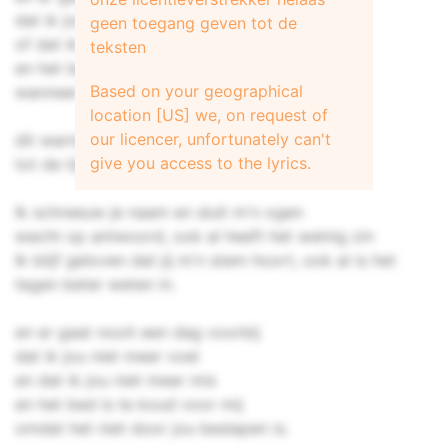
dat ik jou niet meer voel
geen toegang geven tot de
of dat ik jou niet meer mis
teksten
en het bed is te koud voor mij
Based on your geographical
wanneer het niet door jou beslapen is.
location [US] we, on request of
our licencer, unfortunately can't
dit warme huis, wordt als maar killer
give you access to the lyrics.
tot de tijd je laatste sporen heeft gewist
Ik schreeuw je naam en sluit m'n ogen
wacht op antwoord, ook al heeft het weinig zin
Ik blijf geloven dat jij m'n stem hoort, ook al is het
tegen beter weten in.
en er gaat nooit een dag voorbij
dat ik jou niet meer voel
en dat ik jou niet meer mis
en het bed is te koud voor mij
omdat het niet door jou beslapen is.