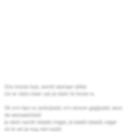
Ons mooie huis, wordt alsmaar stiller
tot er niets meer van je stem te horen is.
Oh m'n hart is verbrijzeld, m'n droom gegijzeld, door
de eenzaamheid
je stem wordt steeds trager, je beeld steeds vager
oh ik wil je nog niet kwijt!