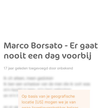
Marco Borsato - Er gaat
nooit een dag voorbij
17 jaar geleden toegevoegd door onbekend
Ik zit alleen, ineen gedoken
Ik ben een schaduw van de man die ik ooit was
m'n hoofd is leeg, m'n hart gebroken
en m'n handen houden jou nog altijd vast.
Op basis van je geografische
locatie [US] mogen we je van
en er gaat nooit een dag voorbij
onze licentieverstrekker helaas