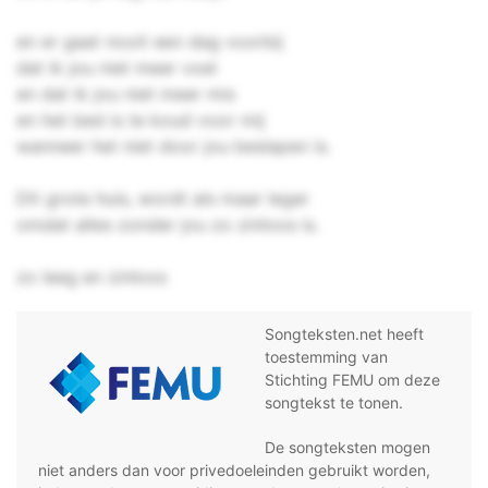
en er gaat nooit een dag voorbij
dat ik jou niet meer voel
en dat ik jou niet meer mis
en het bed is te koud voor mij
wanneer het niet door jou beslapen is.
Dit grote huis, wordt als maar leger
omdat alles zonder jou zo zinloos is.
zo leeg en zinloos
Songteksten.net heeft
toestemming van
Stichting FEMU om deze
songtekst te tonen.
De songteksten mogen
niet anders dan voor privedoeleinden gebruikt worden,