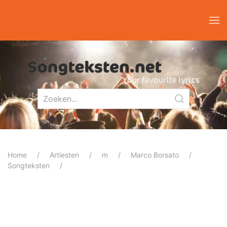
Home
Artiesten
m
Marco Borsato
Songteksten