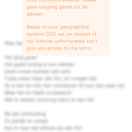
geen toegang geven tot de
teksten
Based on your geographical
location [US] we, on request of
our licencer, unfortunately can't
Miss Saigon – Na die ontmoeting
give you access to the lyrics.
Het ging goed
Het goed zolang ik kon denken
Deze vrouw bestaat niet echt
T’was enkel maar een flirt uit vroeger tijd
Zij is hier en mijn hart schreeuwt dit kan niet waar zijn
Maar het lot heeft nu beslecht
Wat ik steeds verdrong werd nu een feit
Na die ontmoeting
Zo pijnlijk en wreed
Kan ik haar niet afdoen als een flirt