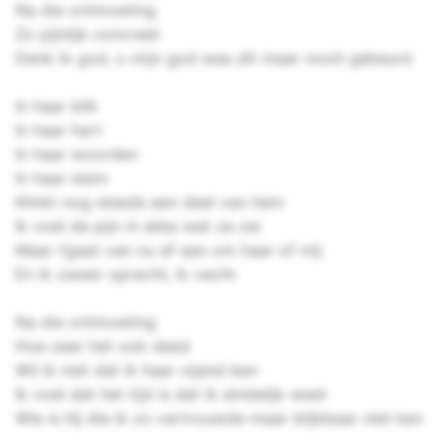
Na die ontmoeting
Zo pijnlijk concreet
Denk ik god, o mijn god was dit maar nooit gebeurd
In haar blik
In haar hart
In haar woorden
In haar stem
Klinkt nog steeds een deel van hem
Ik voel de pijn in alles wat ze zei
Maar t’gaat van nu af aan om haar of mij
En ik zweer oprecht, ik vecht
Na die ontmoeting
Hoe zeer het ook deed
Wil ik niet dat ik haar vijand ben
Ik voel dat het tijd is dat ik eindelijk weet
Wie is hij die ik zo vertrouwde maar blijkbaar niet ken