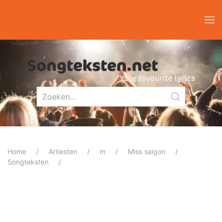
Home
Artiesten
m
Miss saigon
Songteksten