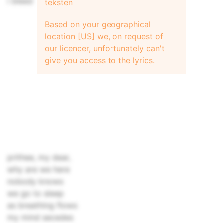
i bleed
teksten
Based on your geographical
location [US] we, on request of
our licencer, unfortunately can't
give you access to the lyrics.
prithee, my dear,
why are we here
nobody knows
we go to sleep
as breathing flows
my mind secedes