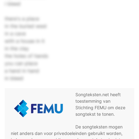
i bleed
there's a place
in the buried west
in a cave
with a house in it
in the clay
the holes of hands
you can place
a hand in hand
in bleed
Songteksten.net heeft
toestemming van
Stichting FEMU om deze
songtekst te tonen.
De songteksten mogen
niet anders dan voor privedoeleinden gebruikt worden,