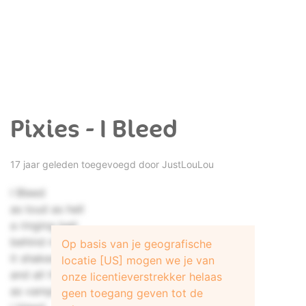
Pixies - I Bleed
17 jaar geleden toegevoegd door
JustLouLou
I Bleed
as loud as hell
a ringing bell
behind my smile
Op basis van je geografische
it shakes my teeth
locatie [US] mogen we je van
and all the while
onze licentieverstrekker helaas
as vampires feed
geen toegang geven tot de