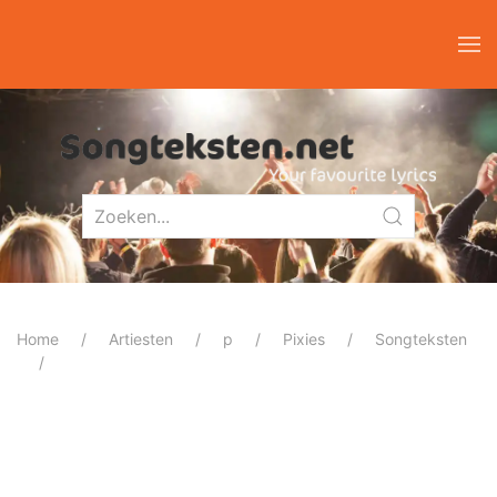
Home
Artiesten
p
Pixies
Songteksten