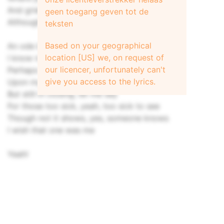
And grief and laughter, strange but true
geen toegang geven tot de
Although they die, they seldom cry
teksten
Based on your geographical
An ode by any other name, yeah
location [US] we, on request of
I know might read more sweet
our licencer, unfortunately can't
Perhaps the sun will never shine
give you access to the lyrics.
Upon my field of wheat
But still in closing, let me say
For those too sick, yeah, too sick to see
Though not it shows, yes, someone knows
I wish that one was me
Yeah!