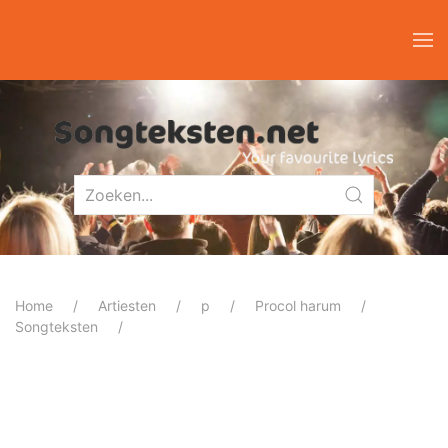
Home
Artiesten
p
Procol harum
Songteksten