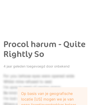
Procol harum - Quite
Rightly So
4 jaar geleden toegevoegd door onbekend
For you (whose eyes were opened wide
Whilst mine refused to see)
I'm sore in need of saving grace
Be kind and humour me
Op basis van je geografische
I'm lost amidst a sea of wheat
locatie [US] mogen we je van
Where people speak but seldom meet
onze licentieverstrekker helaas