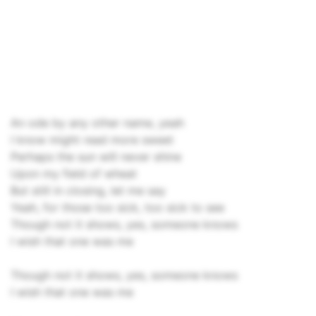
An ode by any other name, yeah
I know might read more sweet
Perhaps the sun will never shine
Upon my field of wheat
But still in closing, let me say
Yeah, for those too sick, too sick to see
Though not it shows, yes, someone knows
I wish that one was me
Though not it shows, yes, someone knows
I wish that one was me