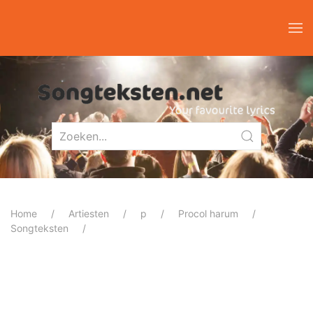
Home
Artiesten
p
Procol harum
Songteksten