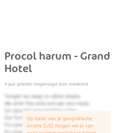
Procol harum - Grand
Hotel
4 jaar geleden toegevoegd door onbekend
Tonight we sleep on silken sheets
We drink fine wine and eat rare meats
On carousel and gambling stake
Our fortunes speed and dissipate
Op basis van je geografische
It's candlelight and chandelier
locatie [US] mogen we je van
It's silver plate and crystal clear
onze licentieverstrekker helaas