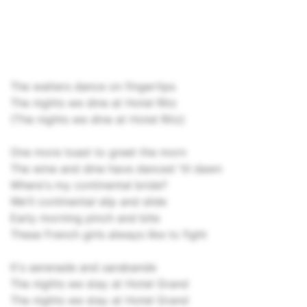
The waiters dance on fingertips
The nights we dine at Hotel Ritz
(The nights we dine at Hotel Ritz)
One more toast to greet the morn
The wine and dine have danced 'til dawn
Where's my continental bride?
We'll continental slip and slide
Early morning pinch and bite
These French girls always like to fight
It's serenade and sarabande
The nights we stay at Hotel Grand
The nights we stay at Hotel Grand