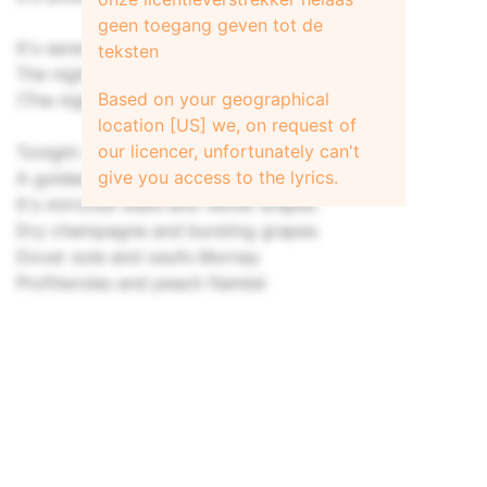
geen toegang geven tot de
It's serenade and sarabande
teksten
The nights we stay at Hotel Grand
Based on your geographical
(The nights we stay at Hotel Grand)
location [US] we, on request of
our licencer, unfortunately can't
Tonight we dine at Hotel Ritz
give you access to the lyrics.
A golden dish with every wish
It's mirrored walls and velvet drapes
Dry champagne and bursting grapes
Dover sole and oeufs Mornay
Profiteroles and peach flambé