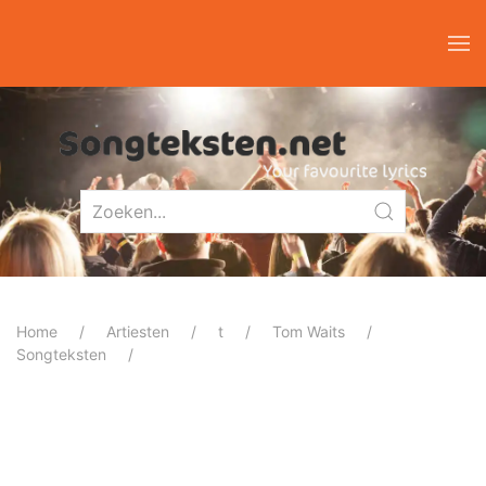
Home
Artiesten
t
Tom Waits
Songteksten