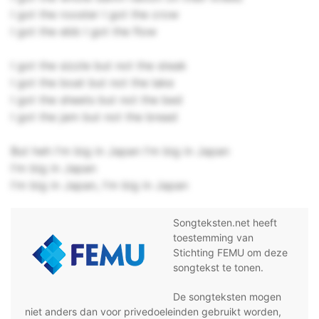
I got the rooster I got the crow
I got the ebb I got the flow
I got the sizzle but not the steak
I got the boat but not the lake
I got the sheets but not the bed
I got the jam but not the bread
But heh I'm big in Japan I'm big in Japan
I'm big in Japan
I'm big in Japan, I'm big in Japan
Songteksten.net heeft
toestemming van
Stichting FEMU om deze
songtekst te tonen.
De songteksten mogen
niet anders dan voor privedoeleinden gebruikt worden,