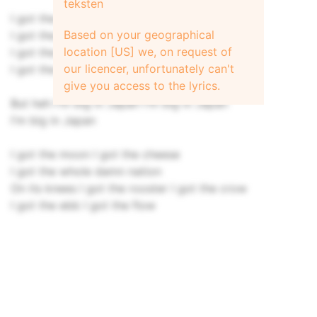
teksten
I got the house but not the deed
Based on your geographical
I got the horn but not the reed
location [US] we, on request of
I got the cards but not the luck
our licencer, unfortunately can't
I got the wheel but not the truck
give you access to the lyrics.
But heh I'm big in Japan I'm big in Japan
I'm big in Japan
I got the moon I got the cheese
I got the whole damn nation
On its knees I got the rooster I got the crow
I got the ebb I got the flow