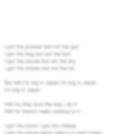
I got the powder but not the gun
I got the dog but not the bun
I got the clouds but not the sky
I got the stripes but not the tie
But heh I'm big in Japan I'm big in Japan
I'm big in Japan
Heh ho they love the way I do it
Heh ho there's really nothing to it
I got the moon I got the cheese
I got the whole damn nation on their knees