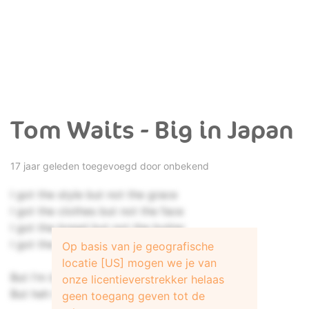
Tom Waits - Big in Japan
17 jaar geleden toegevoegd door onbekend
I got the style but not the grace
I got the clothes but not the face
I got the bread but not the butter
I got the winda but not the shutter
Op basis van je geografische
locatie [US] mogen we je van
But I'm big in Japan I'm big in Japan
onze licentieverstrekker helaas
But heh I'm big in Japan
geen toegang geven tot de