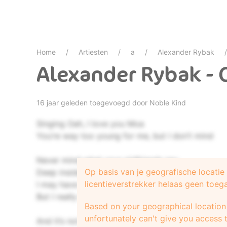
Home
Artiesten
a
Alexander Rybak
Alexander Rybak - 
16 jaar geleden toegevoegd door
Noble Kind
Singing Oah, I love you Moa
You’re way too young for me, but I don’t mind
Never mind what your girlfriends say
Op basis van je geografische locati
Deep inside I’m quite okay
licentieverstrekker helaas geen toeg
I may have fooled around once or twice
But I really need you
Based on your geographical location 
unfortunately can't give you access t
And it’s not like I’m the only guy