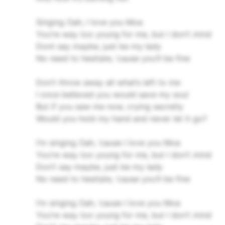
Singing Oah, I love you Moa
You’re way too young for me, but I don’t mind
Dont say maybe, just be my lady
No need to hesitate, ’cause you’ll be fine
Don’t throw away all what’s left to me
I once believed you would save my soul
But if you saw me now, crying secretly
Would you hold my hand and never let it go?
I’m singing Oah, ’cause I love you Moa
You’re way too young for me, but I don’t mind
Don’t say maybe, just be my lady
No need to hesitate, ’cause you’ll be fine
I’m singing Oah, ’cause I love you Moa
You’re way too young for me, but I don’t mind