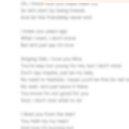
Oh, I know how you make them cry
So let’s start by being friends
And let this friendship never end
I knew you years ago
What I want, I don’t know
But let’s just say it’s love
Singing Oah, I love you Moa
You’re way too young for me, but I don’t mind
Don’t say maybe, just be my lady
No need to hesitate, ’cause you’ll be fine
So tell 
No wait, let’s just leave it there
You know I’m not good for you
God, I don’t now what to do
I liked you from the start
You melt my icy heart
And now it’s burning hot