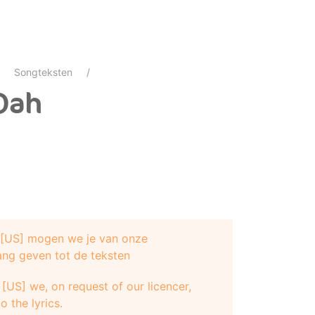
Songteksten
Oah
e [US] mogen we je van onze
ang geven tot de teksten
[US] we, on request of our licencer,
o the lyrics.