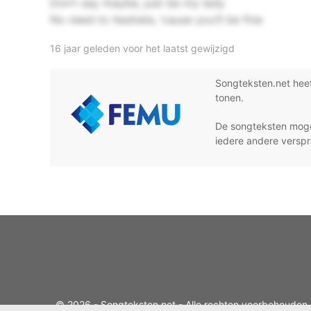
Don’t say maybe, just be my lady
No need to hesitate, ’cause you’ll be fine
16 jaar geleden voor het laatst gewijzigd
Songteksten.net hee
tonen.
De songteksten moge
iedere andere verspr
© 2026 - Songteksten.net - Alle rechten voorbehouden.