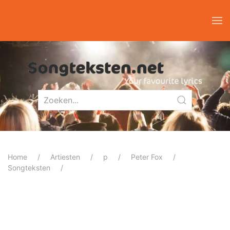
Home
Artiesten
p
Peter Fox
Songteksten