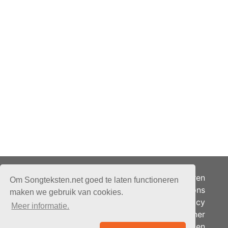
Adverteren
Om Songteksten.net goed te laten functioneren
Over ons
maken we gebruik van cookies.
Je privacy
Meer informatie.
Partner
© 2026 - Songteksten.net -
Berichten