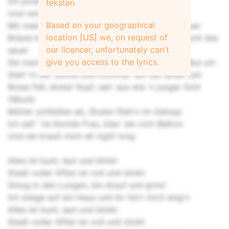
Ich pose', hab' Stil vor der Kamera
teksten
Und verdien' viel Banana (Na-na-na-na), yeah
Based on your geographical
Mit meiner Affenpower zelebrier' ich Gassenhauer
location [US] we, on request of
Bräute kriegen Nackenschauer, ihre Macker macht das
our licencer, unfortunately can't
sauer
give you access to the lyrics.
Sie macht 'n Kussmund, ich schmeiß' für sie 'n Bus um
Steh' in der Sonne und trommel' auf der Brust rum
Rotes Fell, dicker Kopf, seh' aus wie 'n junger Gott
(Wouh)
Mütter schließen ab, Stuten flieh'n im Galopp
Ich seh' 'ne blonde Frau, klau' sie vom Balkon
Und sie krault mich all night long
Alles ist bunt, laut und blinkt
Stadt voller Affen ist voll und stinkt
Smog in den Lungen, bin drauf und grins'
Ich steige auf ein Haus und ihr hört mich sing'n
Alles ist bunt, laut und blinkt
Stadt voller Affen ist voll und stinkt