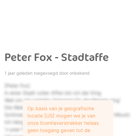
Peter Fox - Stadtaffe
1 jaar geleden toegevoegd door onbekend
[Peter Fox]
In einer Stadt voller Affen bin ich der King
Weil ich mit schiefer Grimasse für die Massen sing'
Die Weibchen kreisch'n, alle Affen spring'n
Op basis van je geografische
Schönes Ding, dass ich der angesagte Affe bin (Wouh)
locatie [US] mogen we je van
Ich häng' ab, hab' 'n Hammer-Tag
onze licentieverstrekker helaas
'n paar Primaten und ein Fass Havana Club
geen toegang geven tot de