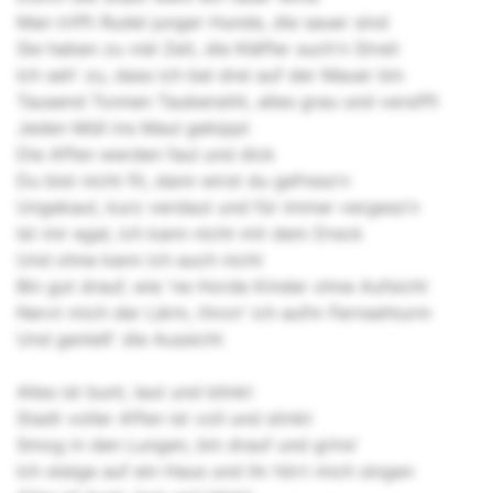
Man trifft Rudel junger Hunde, die sauer sind
Sie haben zu viel Zeit, die Kläffer such'n Streit
Ich seh' zu, dass ich bei drei auf der Mauer bin
Tausend Tonnen Taubenshit, alles grau und versifft
Jeden Müll ins Maul gekippt
Die Affen werden faul und dick
Du bist nicht fit, dann wirst du gefress'n
Ungekaut, kurz verdaut und für immer vergess'n
Ist mir egal, ich kann nicht mit dem Dreck
Und ohne kann ich auch nicht
Bin gut drauf, wie 'ne Horde Kinder ohne Aufsicht
Nervt mich der Lärm, thron' ich aufm Fernsehturm
Und genieß' die Aussicht
Alles ist bunt, laut und blinkt
Stadt voller Affen ist voll und stinkt
Smog in den Lungen, bin drauf und grins'
Ich steige auf ein Haus und ihr hört mich singen