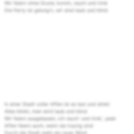
Wir feiern ohne Grund, komm, rauch und trink
Die Party ist gelung'n, wir sind taub und blind
In einer Stadt voller Affen ist es laut und stinkt
Alles blinkt, man wird taub und blind
Wir feiern ausgelassen, ich rauch' und trink', yeah
Affen feiern auch, wenn sie traurig sind
Durch die Stadt weht ein rauer Wind