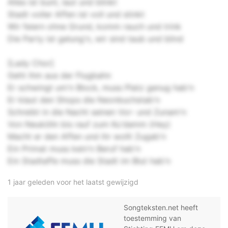
Alles ist bunt, laut und blinkt
Stadt voller Affen ist voll und stinkt
Wir feiern ohne Grund, komm rauch und trink
Die Party ist gelung'n, wir sind taub und blind
[Lady Chor]
Geht ihm aus der Flugbahn
Er schwingt um'n Block, muss Platz genug hab'n
Er klaut den Shops die Neonbuchstab'n
Schreibt in die Nacht seinen Vor- und Zunam'n
Von Neukölln bis rauf zum Ku'damm (Hey)
Macht er den Affen und ihr wollt Zugab'n
Ein Primat muss kein'n Beruf hab'n
Ein Stadtaffe muss die Stadt im Blut hab'n
1 jaar geleden voor het laatst gewijzigd
Songteksten.net heeft
toestemming van