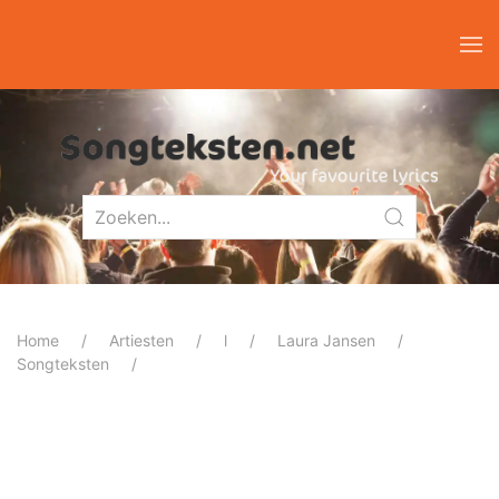
Home
Artiesten
l
Laura Jansen
Songteksten