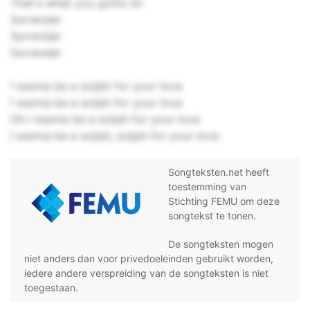
That's what you gotta do
Surrender
Surrender
Surrender
I wanna be a soljah for your love
I wanna be a soljah for your love
Oh I wanna be a soljah for your love
I wanna be a soljah, soljah for your love
Songteksten.net heeft
toestemming van
Stichting FEMU om deze
songtekst te tonen.
De songteksten mogen
niet anders dan voor privedoeleinden gebruikt worden,
iedere andere verspreiding van de songteksten is niet
toegestaan.