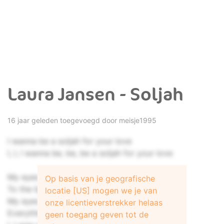
Laura Jansen - Soljah
16 jaar geleden toegevoegd door
meisje1995
I wanna be a soljah for your love
I, I, I wanna be, be, be a soljah for your love
My eyes have finally adjusted
Op basis van je geografische
To the light down here below
locatie [US] mogen we je van
My eyes can finally see
onze licentieverstrekker helaas
Everything real that's real to me
geen toegang geven tot de