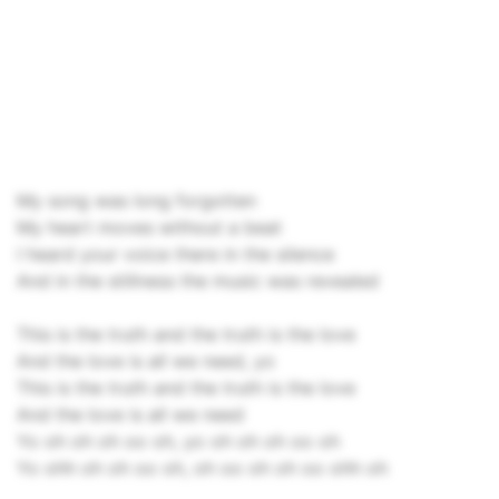
My song was long forgotten
My heart moves without a beat
I heard your voice there in the silence
And in the stillness the music was revealed
This is the truth and the truth is the love
And the love is all we need, yo
This is the truth and the truth is the love
And the love is all we need
Yo oh oh oh oo oh, yo oh oh oh oo oh
Yo ohh oh oh oo oh, oh oo oh oh oo ohh oh