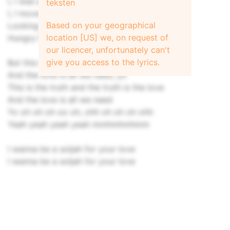
I, I was a hungry soldier
teksten
I, I move like a broken train
Based on your geographical
Looking for the way to go
location [US] we, on request of
Hungry for a little brain
our licencer, unfortunately can't
give you access to the lyrics.
But this is the truth and the truth is the love
And the love is all we need, yo
This is the truth and the truth is the love
And the love is all we need
Yo oh oh oh oo oh, ohh oh oh oh ohh
Yeah yeah yeah yeah mmhmhmhmm
I wanna be a soljah for your love
I wanna be a soljah for your love