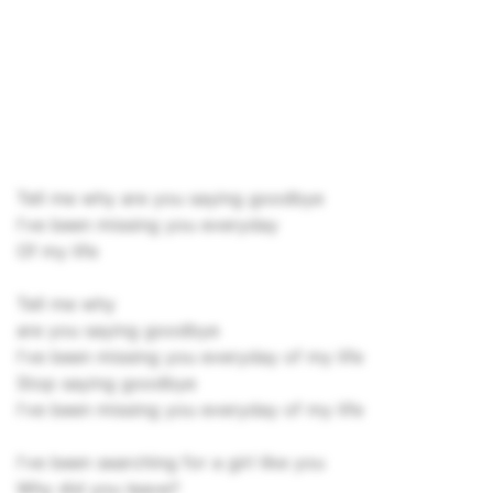
Tell me why are you saying goodbye
I've been missing you everyday
Of my life
Tell me why
are you saying goodbye
I've been missing you everyday of my life
Stop saying goodbye
I've been missing you everyday of my life
I've been searching for a girl like you
Why did you leave?