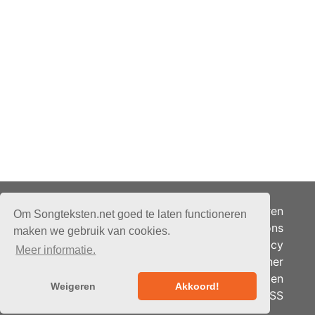
Adverteren
Om Songteksten.net goed te laten functioneren
Over ons
maken we gebruik van cookies.
Je privacy
Meer informatie.
Partner
© 2026 - Songteksten.net -
Berichten
Alle rechten voorbehouden.
Weigeren
Akkoord!
RSS
Realisatie:
bandhosting.nl