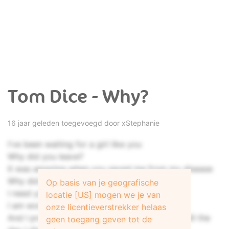
Tom Dice - Why?
16 jaar geleden toegevoegd door
xStephanie
I've been waiting for a girl like you
Why did you leave?
It was amazing when you saved me from my disease
Why did you leave?
Op basis van je geografische
I need you to stay with me
locatie [US] mogen we je van
I am worth it, don't leave me this time
onze licentieverstrekker helaas
And I promise myself to be all what you need till the
geen toegang geven tot de