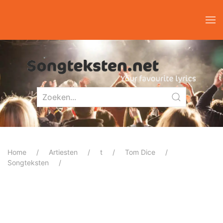
Home
Artiesten
t
Tom Dice
Songteksten