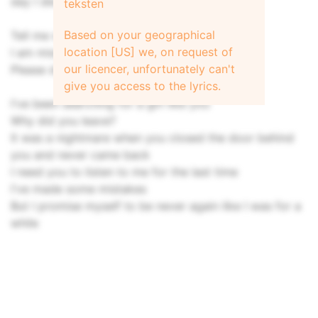
day I die
teksten
Based on your geographical
Tell me why are you saying goodbye
location [US] we, on request of
I am missing you already
our licencer, unfortunately can't
Please don't leave
give you access to the lyrics.
I've been searching for a girl like you
Why did you leave?
It was a nightmare when you closed the door behind
you and never came back
I need you to listen to me for the last time
I've made some mistakes
But I promise myself to be never again like I was for a
while