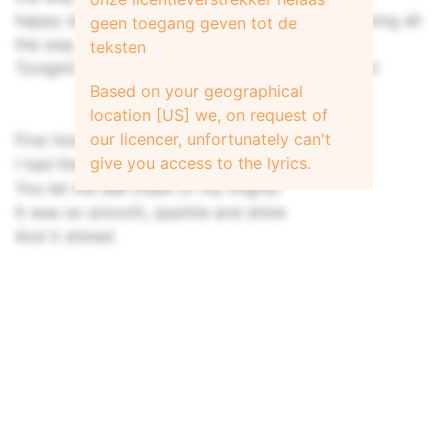
happy days, happy days, happyydays, we're going all
geen toegang geven tot de
the way
teksten
Tonight! Lightning strikes! Let's go into Twilight!
Based on your geographical
location [US] we, on request of
our licencer, unfortunately can't
First time I saw you (when we first met)
give you access to the lyrics.
I had the fever(as bad as it gets)
You let me see (flash of my thighs)
It was so smooth, sparkle and shine
And it shined