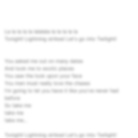
La la la la la lalalala la la la la la
Tonight! Lightning strikes! Let's go into Twilight!
You asked me out on many dates
And took me to exotic places
You saw the look upon your face
You men must really love the chases
I'm going to let you have it like you've never had
before
So take me
take me
take me...
Tonight! Lightning strikes! Let's go into Twilight!