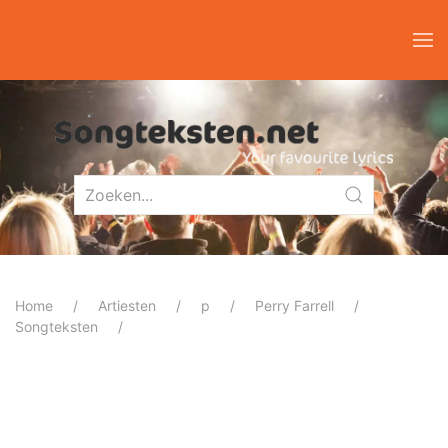
Home
Artiesten
p
Perry Farrell
Songteksten