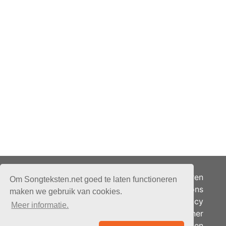
Adverteren
Om Songteksten.net goed te laten functioneren
Over ons
maken we gebruik van cookies.
Je privacy
Meer informatie.
Partner
© 2026 - Songteksten.net -
Berichten