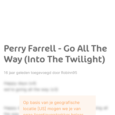
Perry Farrell - Go All The
Way (Into The Twilight)
16 jaar geleden toegevoegd door
Robinn95
Happy days (x4)
we're going all the way (x3)
Op basis van je geografische
Happy days, happy days, happy days, we're going all
locatie [US] mogen we je van
the way
onze licentieverstrekker helaas