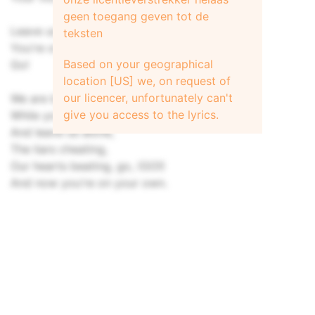
geen toegang geven tot de
Leave us alone!
teksten
You're on your own!
Based on your geographical
Go!
location [US] we, on request of
our licencer, unfortunately can't
We are breathing,
give you access to the lyrics.
While your sleeping, go, (GO!)
And leave us alone,
The liars cheating,
Our hearts beating, go, (GO!)
And now you're on your own.