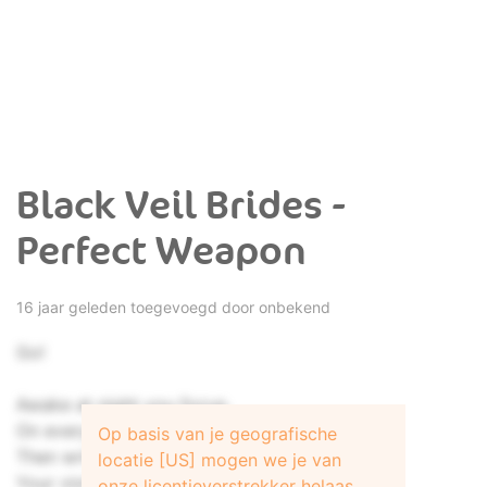
Black Veil Brides -
Perfect Weapon
16 jaar geleden toegevoegd door onbekend
Go!
Awake at night you focus,
On everyone whose hurt you,
Op basis van je geografische
Then write a list of targets,
locatie [US] mogen we je van
Your violent lack of virtue.
onze licentieverstrekker helaas