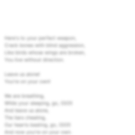
Here's to your perfect weapon,
Crack bones with blind aggression,
Like birds whose wings are broken,
You live without direction.
Leave us alone!
You're on your own!
We are breathing,
While your sleeping, go, (GO!)
And leave us alone,
The liars cheating,
Our hearts beating, go, (GO!)
And now you're on your own.