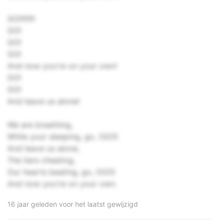
GO!!!!!!!!
GO!
GO!
GO!
And now you're on your own!
GO!
GO!
And leave us alone!
We are breathing,
While your sleeping, go, (GO!)
And leave us alone,
The liars cheating,
Our hearts beating, go, (GO!)
And now you're on your own.
16 jaar geleden voor het laatst gewijzigd