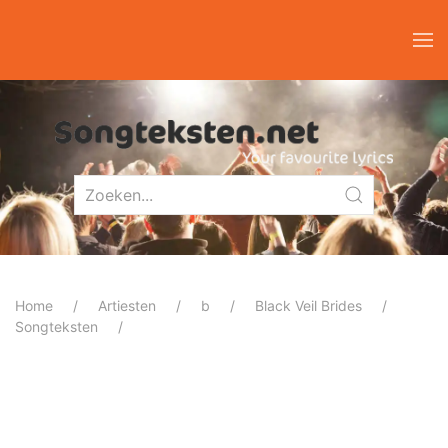
Home
Artiesten
b
Black Veil Brides
Songteksten