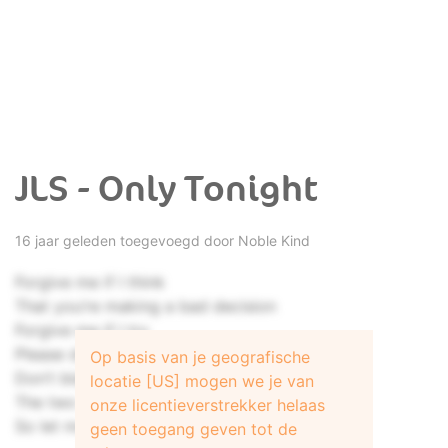
JLS - Only Tonight
16 jaar geleden toegevoegd door
Noble Kind
Forgive me if I think
That you’re making a bad decision
Forgive me if I try
Please don’t go away
Op basis van je geografische
Don’t blame me if I want
locatie [US] mogen we je van
The two of us to stay together
onze licentieverstrekker helaas
So let me tell you why
geen toegang geven tot de