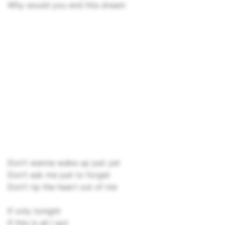
Why would you end this dream
Don’t wanna wake up just yet
Don’t ask me just to forget
Don’t rip the heart out of me
If only tonight
If this is all I got