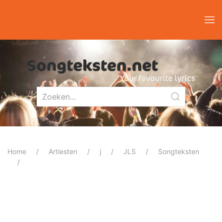
Home
Artiesten
j
JLS
Songteksten