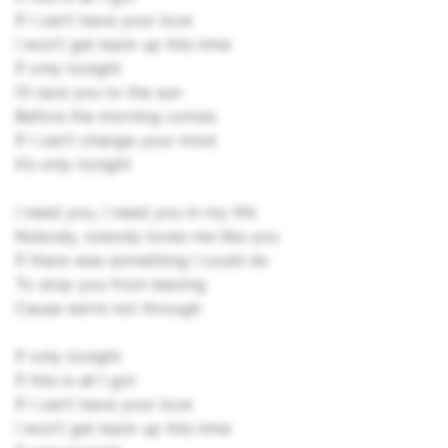
If I can’t have your love
I won’t get back up this time
If only tonight
I’ll race you to the sun
Before the morning comes
If I can’t change your mind
It’s only tonight
I need you, I need you in my life
Nobody, nobody loves me like you
If there was something I could do
To stop you from leaving
Cause we’re not through
If only tonight
If this is all I got
If I can’t have your love
I won’t get back up this time