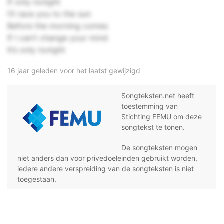
If only tonight
I’ll race you to the sun
Before the morning comes
If I can’t change your mind
It’s only tonight
16 jaar geleden voor het laatst gewijzigd
Songteksten.net heeft
toestemming van
Stichting FEMU om deze
songtekst te tonen.
De songteksten mogen
niet anders dan voor privedoeleinden gebruikt worden,
iedere andere verspreiding van de songteksten is niet
toegestaan.