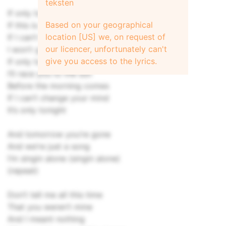
teksten
If only tonight
Based on your geographical
If this is all I got
location [US] we, on request of
If I can’t have your love
our licencer, unfortunately can't
I won’t get back up this time
give you access to the lyrics.
If only tonight
I’ll race you to the sun
Before the morning comes
If I can’t change your mind
It’s only tonight
And tomorrow you’re gone
And we’re just a song
I’m singin alone (singin alone)
(repeat)
Don’t tell me all this time
That you weren’t mine
And I meant nothing