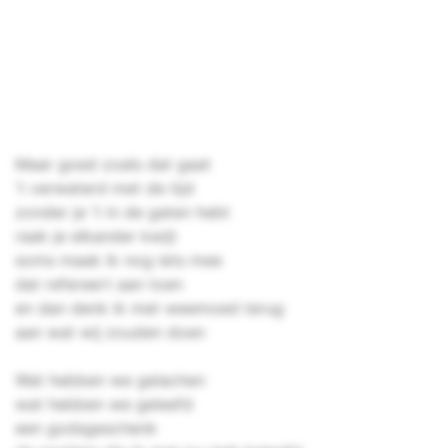
Maar goed zoals dat gaat
't verwaterd met de tijd
zonder je 't in de gaten hebt
raak je elkander kwijt
soms maak ik nog iets mee
dat refereert aan toen
en dan denk ik met weemoed terug
aan wat wij zouden doen
Wat hebben we gelachen
wat hebben we geleefd
een godsgeschenk