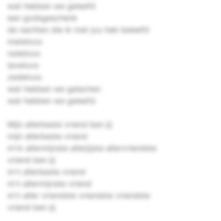
wat hebben we geleefd
een godsgeschenk
de nachten die ik met jou heb beleefd
mateloos
redeloos
laveloos
zedeloos
wat hebben we gelachen
wat hebben we geleefd
Mijn allerbeste vriend ben jij
mijn allerbeste vriend
m'm allermijnste allerjijste allervriendste
vriend ben jij
m'n allerbeste vriend
m'n allermijnste vriend
m'n aller vriendste vriendste vriendste
vriend ben jij