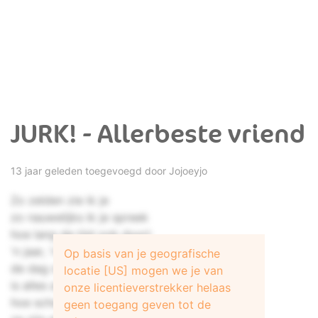
JURK! - Allerbeste vriend
13 jaar geleden toegevoegd door
Jojoeyjo
Zo zelden zie ik je
zo nauwelijks ik je spreek
hoe lang de tijd ook duurt
'n jaar, 'n maand, 'n week
Op basis van je geografische
de dag dat wij weer samen
locatie [US] mogen we je van
is alles als vanouds
onze licentieverstrekker helaas
hoe schaars ook de momenten
geen toegang geven tot de