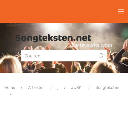
Home
Artiesten
j
JURK!
Songteksten