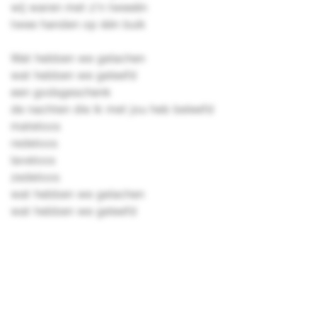
wij waren met z'n tweeën
twee handen op één buik
Wat hebben we gelachen
wat hebben we geleefd
een godsgeschenk
de nachten die ik met jou heb beleefd
mateloos
redeloos
laveloos
zedeloos
wat hebben we gelachen
wat hebben we geleefd