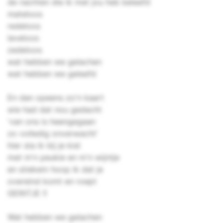
de nachten die ik met jou heb beleefd
mateloos
redeloos
laveloos
zedeloos
wat hebben we gelachen
wat hebben we geleefd
En dan opeens zo'n kaart
wie had dat nou gedacht
'van ons is heengegaan
zo volledig onverwacht'
hier sta ik bij je kist
met m'n peukie en m'n wijntje
en stiekem hoop ik dat je
overeind komt en roept
GEINTJE !!
Wat hebben we gelachen