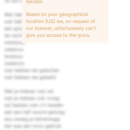
ze zijn altijd weer vertrouwd
teksten
Based on your geographical
Wat hebben we gelachen
location [US] we, on request of
wat hebben we geleefd
our licencer, unfortunately can't
een godsgeschenk
give you access to the lyrics.
de nachten die ik met jou heb beleefd
mateloos
redeloos
laveloos
zedeloos
wat hebben we gelachen
wat hebben we geleefd
Wat je mekaar ook zei
wat je mekaar ook vroeg
wij hadden met z'n tweeën
aan een half woord genoeg
dus zweeg je halverwege
dat was een mooi gebruik