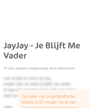
JayJay - Je Blijft Me
Vader
16 jaar geleden toegevoegd door
kleiineiindo
ook al ben ik boos op jou,
maakt niet uit want je blijft me vader
ik kan niet zeggen dat ik niet van je hou,
want je bent en je blijft me vader (2x)
Op basis van je geografische
locatie [US] mogen we je van
yeah
onze licentieverstrekker helaas