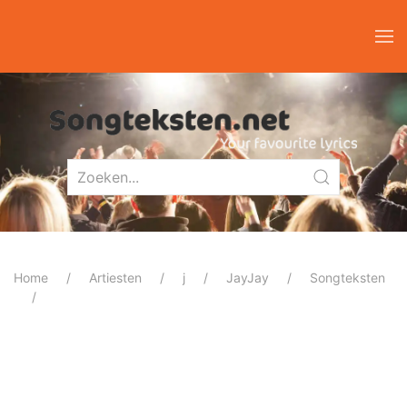
Home
Artiesten
j
JayJay
Songteksten