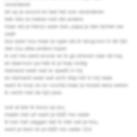
veranderen
let op je woord en laat het ook veranderen
heb niks te maken met die andere
maar als je hierzo weer ben, papa ja dan lachen we
yeah
dus open nou maar je ogen als ik terug kon in de tijd
dan zou alles anders lopen
ik zet me zand erover en ik ga streven naar de top,
en daarvoor pa heb ik je hulp nodig
niemand weet wat er speelt in mij
en niemand weet wat echt diep kilt in mij neee
want ik loop ze zo voorbij maar je moest eens weten
ik vecht met de tijd yess
ook al ben ik boos op jou,
maakt niet uit want je blijft me vader
ik kan niet zeggen dat ik niet van je hou,
want je bent en je blijft me vader (2x)