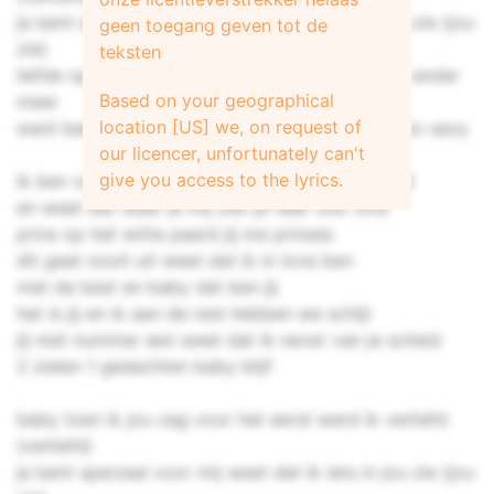
je bent speciaal voor mij weet dat ik iets in jou zie (jou
geen toegang geven tot de
zie)
teksten
liefde op het eerste gezicht wil alleen jou geen ander
Based on your geographical
meer
location [US] we, on request of
want baby ik heb een obsessie mijn prinses is zo sexy
our licencer, unfortunately can't
give you access to the lyrics.
ik ben verslaafd aan je weet dat ik je dope vind
en weet dat waar je mij ziet je haar ook vind
prins op het witte paard jij me prinses
dit gaat nooit uit weet dat ik in love ben
met de best en baby dat ben jij
het is jij en ik aan de rest hebben we schijt
jij met nummer een weet dat ik never van je scheid
2 zielen 1 gedachten baby blijf
baby toen ik jou zag voor het eerst werd ik verliefd
(verliefd)
je bent speciaal voor mij weet dat ik iets in jou zie (jou