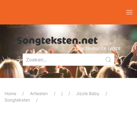
Home
Artiesten
j
Jizzle Baby
Songteksten