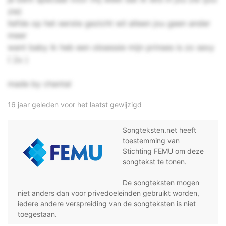
zie)
liefde op het eerste gezicht wil alleen jou geen ander
meer
want baby ik heb een obsessie mijn prinses is zo sexy
( 2x )
made by chantal
16 jaar geleden voor het laatst gewijzigd
Songteksten.net heeft
toestemming van
Stichting FEMU om deze
songtekst te tonen.
De songteksten mogen
niet anders dan voor privedoeleinden gebruikt worden,
iedere andere verspreiding van de songteksten is niet
toegestaan.