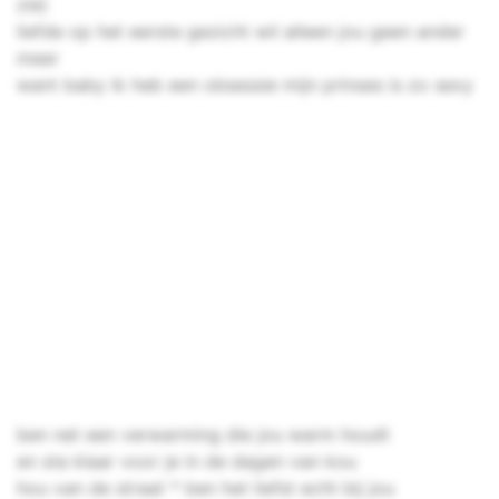
zie)
liefde op het eerste gezicht wil alleen jou geen ander
meer
want baby ik heb een obsessie mijn prinses is zo sexy
ben net een verwarming die jou warm houdt
en sta klaar voor je in de dagen van kou
hou van de straat * ben het liefst echt bij jou