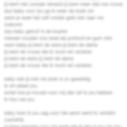
jij bent niet zomaar iemand jij bent meer dan me vrouw
dus baby voor jou ga ik weer de hoek om
want je weet het zelf omdat geld niet naar me
toekomt
dus baby geloof in de boykie
mensen zouden ons twee als potlood en gum zien
want baby jij bent de ware jij bent de dame
jij bent de vrouw die ik nooit wil verlaten
jij bent de ware jij bent de dame
jij bent de vrouw die ik nooit wil verlaten
baby wat jij met mij doet is zo geweldig
ik wil alleen jou
schat hoe je moved voor mij dan wil ik jou hebben
ik hou van jou
baby toen ik jou zag voor het eerst werd ik verliefd
(verliefd)
je bent speciaal voor mij weet dat ik iets in jou zie (jou