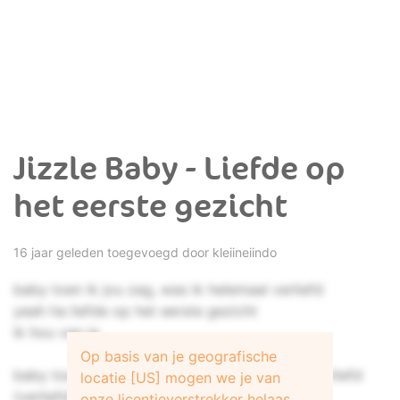
Jizzle Baby - Liefde op
het eerste gezicht
16 jaar geleden toegevoegd door
kleiineiindo
baby toen ik jou zag, was ik helemaal verliefd
yeah ha liefde op het eerste gezicht
ik hou van je
Op basis van je geografische
baby toen ik jou zag voor het eerst werd ik verliefd
locatie [US] mogen we je van
(verliefd)
onze licentieverstrekker helaas