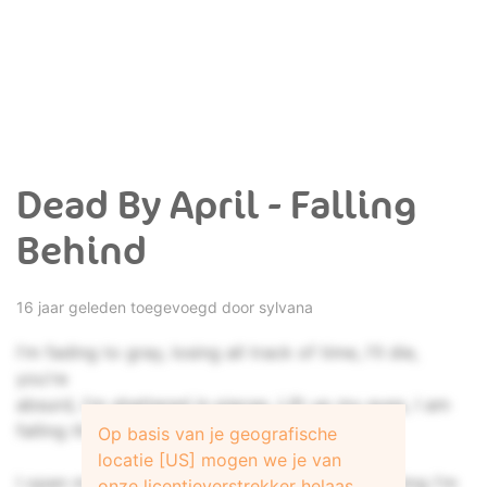
Dead By April - Falling
Behind
16 jaar geleden toegevoegd door
sylvana
I'm fading to gray, losing all track of time, I'll die,
you're
absurd, I'm shattered in pieces, Lift up my eyes, I am
falling this time
Op basis van je geografische
locatie [US] mogen we je van
I open my heart for you, now I'm being something I'm
onze licentieverstrekker helaas