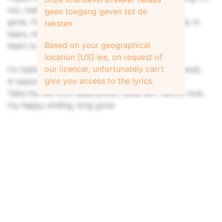
not, memories
geen toegang geven tot de
gone, I'm falling behind! Now, I'm standing lonely in
teksten
tears, my
Based on your geographical
heart is gone, I'm falling behind!
location [US] we, on request of
our licencer, unfortunately can't
I'm fading away, I lose in the end, (I lose in the end),
give you access to the lyrics.
A reason to be, Find me a miracle
Take my life from destruction, what am I worth now,
my happy ending, long gone