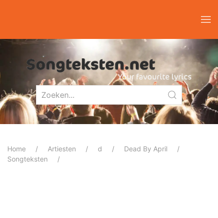
Home
Artiesten
d
Dead By April
Songteksten