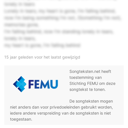
lonely in tears
Lonely in tears, my heart is gone, I'm falling behind,
now I'm being something I'm not, (Something I'm not),
memories gone,
I'm falling behind, now I'm standing lonely in tears,
lonely in tears,
my heart is gone, I'm falling behind
15 jaar geleden voor het laatst gewijzigd
Songteksten.net heeft
toestemming van
Stichting FEMU om deze
songtekst te tonen.
De songteksten mogen
niet anders dan voor privedoeleinden gebruikt worden,
iedere andere verspreiding van de songteksten is niet
toegestaan.