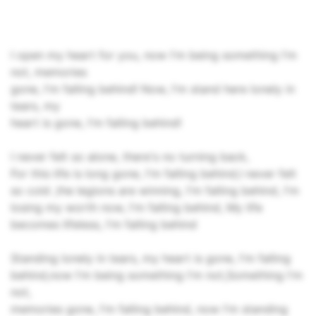
I open my heart for you, now I'm being something I'm
not, memories
gone, I'm falling behind! Now, I'm stand here lonely in
tears, my
heart is gone, I'm falling behind!
I never felt so alone, there's no turning back,
For this life is long gone, I'm falling behind,I never felt
so cold ,the legions are winning, I'm falling behind, I'm
losing my worth now, I'm falling behind, My life
becomes lifeless, I'm falling behind
Standing lonely in tears, my heart is gone, I'm falling
behind,now I'm being something I'm not,Something I'm
not,
memories gone, I'm falling behind, now I'm standing