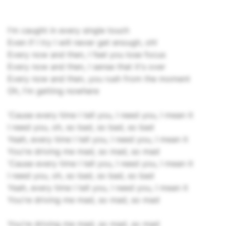
I'm caught in every single touch
Even if I try I will never get enough, oh!
Every now and then, I feel you lose focus
Every now and then, I sense that it's over
Every now and then, you rush from the moment
Oh, I'm getting nowhere
'Cause every time I tell you, I need you, I mean it
I need you, oh, so bad, so bad, so bad
Yeah, every time I tell you, I need you, I mean it
You're driving me mad, so mad, so mad
'Cause every time I tell you, I need you, I mean it
I need you, oh, so bad, so bad, so bad
Yeah, every time I tell you, I need you, I mean it
You're driving me mad, so mad, so mad
You're driving me mad, so mad, so mad