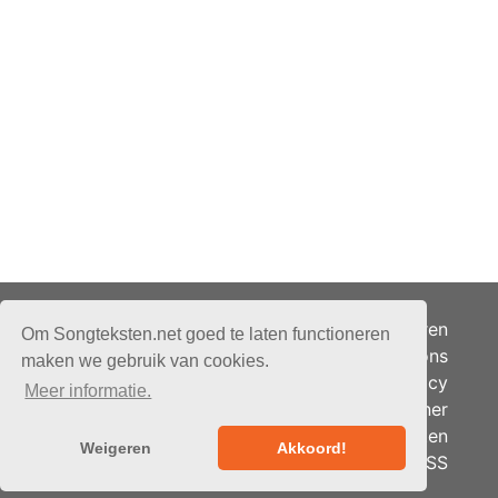
Adverteren
Om Songteksten.net goed te laten functioneren
Over ons
maken we gebruik van cookies.
Je privacy
Meer informatie.
Partner
© 2026 - Songteksten.net -
Berichten
Alle rechten voorbehouden.
Weigeren
Akkoord!
RSS
Realisatie:
bandhosting.nl