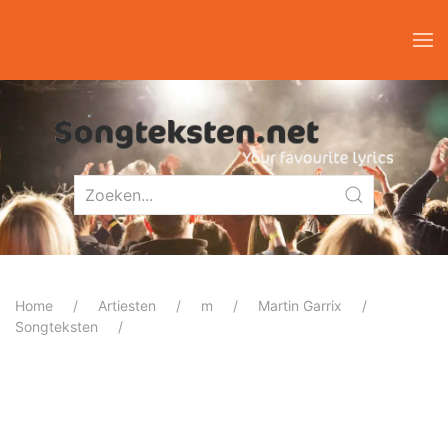
Home
Artiesten
m
Martin Garrix
Songteksten