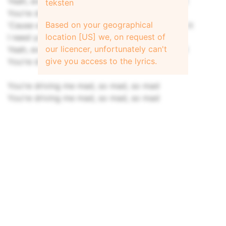
Yeah, every time I tell you, I need you, I mean it
teksten
You're driving me mad, so mad, so mad
Based on your geographical
'Cause every time I tell you, I need you, I mean it
location [US] we, on request of
I need you, oh, so bad, so bad, so bad
our licencer, unfortunately can't
Yeah, every time I tell you, I need you, I mean it
give you access to the lyrics.
You're driving me mad, so mad, so mad
You're driving me mad, so mad, so mad
You're driving me mad, so mad, so mad