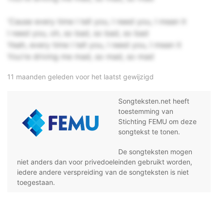
'Cause every time I tell you, I need you, I mean it
I need you, oh, so bad, so bad, so bad
Yeah, every time I tell you, I need you, I mean it
You're driving me mad, so mad, so mad
11 maanden geleden voor het laatst gewijzigd
Songteksten.net heeft
toestemming van
Stichting FEMU om deze
songtekst te tonen.
De songteksten mogen
niet anders dan voor privedoeleinden gebruikt worden,
iedere andere verspreiding van de songteksten is niet
toegestaan.