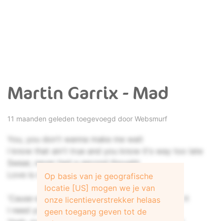
Martin Garrix - Mad
11 maanden geleden toegevoegd door
Websmurf
You, you don't wanna make me wait
I know that ain't true and you know it's way too late
Swear, never had a second thought
Love is never fair, I will always want you more
Op basis van je geografische
locatie [US] mogen we je van
'Cause every time I tell you, I need you, I mean it
onze licentieverstrekker helaas
I need you, oh, so bad, so bad, so bad
geen toegang geven tot de