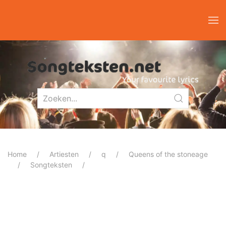
Home
Artiesten
q
Queens of the stoneage
Songteksten