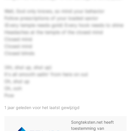
Well, God only knows, so mind your behavior
Follow prescriptions of your loaded savior
(Every temple needs gold) Every hook needs to shine
Headaches at the temple of the closed mind
Closed mind
Closed mind
Closed blinds
(Ah, shut up, shut up)
It's all smooth sailin' from here on out
Oh, shut up
Oh, ooh
Pow
1 jaar geleden voor het laatst gewijzigd
Songteksten.net heeft
toestemming van