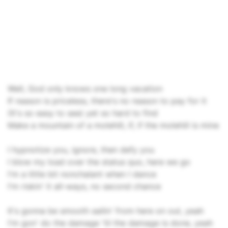
Well, God only knows one long vacation
If reason is priceless, there's no reason to pay for it
(It's so easy to see) yet so hard to find
Make a mountain of a molehill, if, if the molehill is mine
I hypnotize you, ignore, then defy you
I blow my load over the status quo, here we go
I'm a little bit nonchalant when I dance
I'm riskin' it all-ways, no second chance
It's gonna be smooth sailin' from here on out, yeah
I'm gon' do the damage 'til the damage is done, yeah