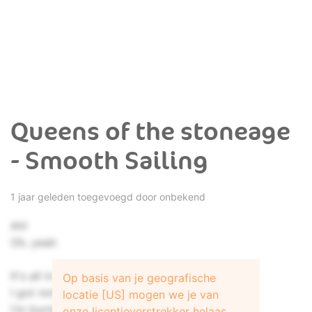
Queens of the stoneage
- Smooth Sailing
1 jaar geleden toegevoegd door onbekend
Ah!
Oh, yeah
It's all in motion, no stoppin' it now
Op basis van je geografische
I got nothing to lose and only one way up
locatie [US] mogen we je van
I'm burnin' bridges, I destroy the mirage
onze licentieverstrekker helaas