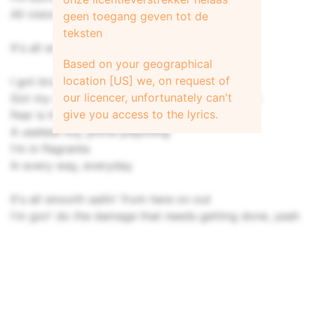
All visions of collisions, fuckin' bon voyage
geen toegang geven tot de
teksten
It's all smooth sailin' from here on out, yeah
Based on your geographical
location [US] we, on request of
I got bruises and hickeys, stitches and scars
our licencer, unfortunately can't
Got my own theme music, plays wherever I are
give you access to the lyrics.
Fear is the hand that pulls your strings
A useless toy, pitiful plaything
I'm in flagrante
In every way, everyday
It's all smooth sailin' from here on out
I'm gon' do the damage that needs getting done, yeah