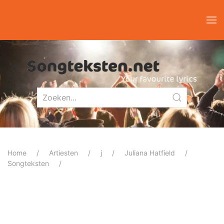
Home
Artiesten
j
Juliana Hatfield
Songteksten