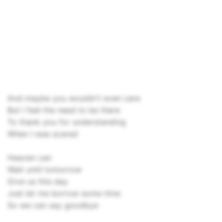
And maybe you wouldn't even care
But I feel the need to be there
To thank you for understanding
When I was scared
Heaven can
Wait until tomorrow
Give us this day
Just let me borrow some time
So we can say goodbye