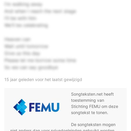
I'm walking away
And when I reach the next stage
I'll be with him
We'll be celebrating
Heaven can
Wait until tomorrow
Give us this day
Please let me borrow some time
So we can say goodbye
15 jaar geleden voor het laatst gewijzigd
Songteksten.net heeft
toestemming van
Stichting FEMU om deze
songtekst te tonen.
De songteksten mogen
niet anders dan voor privedoeleinden gebruikt worden,