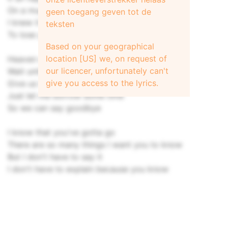
On a muggy afternoon
geen toegang geven tot de
I knew it would end but I'm not ready
teksten
To lose you
Based on your geographical
location [US] we, on request of
Heaven can
our licencer, unfortunately can't
Wait until tomorrow
give you access to the lyrics.
Give us this day
Just let me borrow some time
So we can say goodbye
I know that you've gotta go
There are so many things I want you to know
But I don't have to say it
I don't have to explain because you know