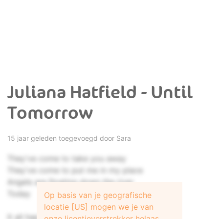
Juliana Hatfield - Until
Tomorrow
15 jaar geleden toegevoegd door
Sara
They've come to take you away
They've come to put me in my place
Angels are floating down the river
Today
Op basis van je geografische
locatie [US] mogen we je van
It all happened too soon
onze licentieverstrekker helaas