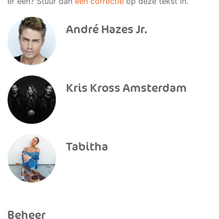
er een? Stuur dan
een correctie
op deze tekst in.
André Hazes Jr.
Kris Kross Amsterdam
Tabitha
Beheer