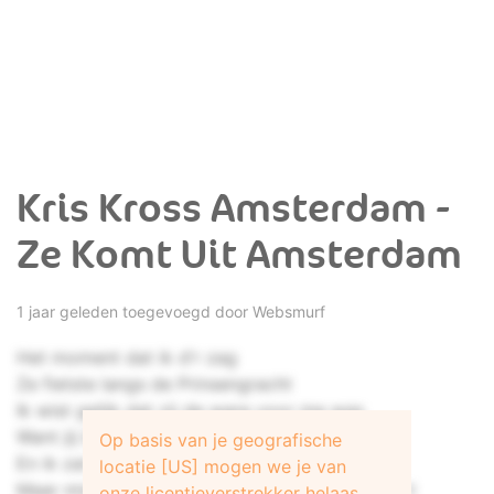
Kris Kross Amsterdam -
Ze Komt Uit Amsterdam
1 jaar geleden toegevoegd door
Websmurf
Het moment dat ik d'r zag
Ze fietste langs de Prinsengracht
Ik wist gelijk dat zij de ware voor me was
Want jij bent één op een miljoen
Op basis van je geografische
En ik zal alles voor je doen
locatie [US] mogen we je van
Maar misschien is er geen plek meer in m'n hart
onze licentieverstrekker helaas