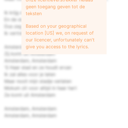
geen toegang geven tot de
Ik krijg die vrouw niet uit de stad
teksten
En de stad niet uit die vrouw
Based on your geographical
Dus zeg me dat je blijft, want
location [US] we, on request of
Ik vertrek hier voor geen goud
our licencer, unfortunately can't
give you access to the lyrics.
Amsterdam, Amsterdam
Zij komt uit Amsterdam
Amsterdam, Amsterdam
'S Haar stad en ze houdt ervan
Ik zal alles voor je laten
Maar nooit mijn stadje verlaten
Mokum zit voor altijd in haar hart
Ze komt uit Amsterdam
Amsterdam, Amsterdam
Amsterdam, Amsterdam