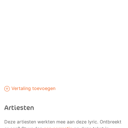
Vertaling toevoegen
Artiesten
Deze artiesten werkten mee aan deze lyric. Ontbreekt