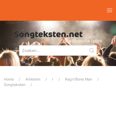
Home
Artiesten
r
Rag'n'Bone Man
Songteksten