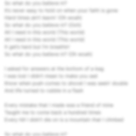
So what do you believe in?
It’s never easy to hold on when your faith is gone
Hard times ain’t leavin’ (Oh woah)
So what do you believe in? (Ooh)
All I need in this world (This world)
All I need in this world (This world)
It get’s hard but I’m breathin'
So what do you believe in? (Oh woah)
I asked for answers at the bottom of a bag
I was lost I didn’t mean to make you sad
Know when push comes to shovel I was seein’ double
And life turned to rubble in a flash
Every mistake that I made was a friend of mine
Taught me to come back a hundred times
Every hill I didn’t die on is a mountain that I climbed
So what do you believe in?