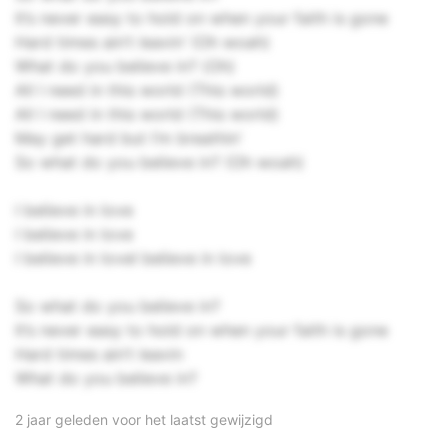
It’s never easy to hold on when your faith is gone
Hard times ain’t leavin’ (Oh woah)
What do you believe in? (Oh)
All I need in this world (This world)
All I need in this world (This world)
May get hard but I’m breathin’
So what do you believe in? (Oh woah)
I believe in love
I believe in love
I believe in loveI believe in love
So what do you believe in?
It’s never easy to hold on when your faith is gone
Hard times ain’t leavin
What do you believe in?
2 jaar geleden voor het laatst gewijzigd