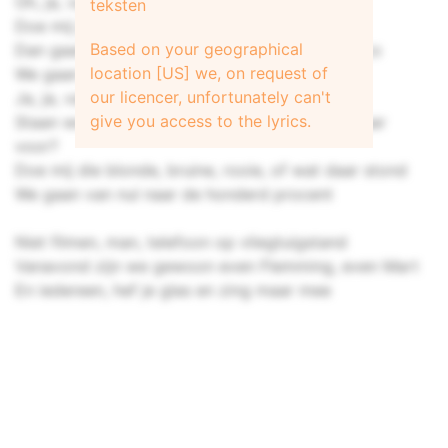
Oh, ja, vanavond
teksten
Doe mij je allerbeste flessen en een tafel
Based on your geographical
Dan gaan we zwemmen met z'n allen in de baco
location [US] we, on request of
We gaan van nul naar de honderd procent
our licencer, unfortunately can't
Ja, ja, vanavond
give you access to the lyrics.
Staan we weer zingend op de bar, ben jij er klaar
voor?
Doe mij die blonde, bruine, rooie, of wat daar stond
We gaan van nul naar de honderd procent
Niet filmen, man, telefoon op vliegtuigstand
Vanavond zijn we gewoon even Flemming, even Mart
En iedereen, hef je glas en zing maar mee