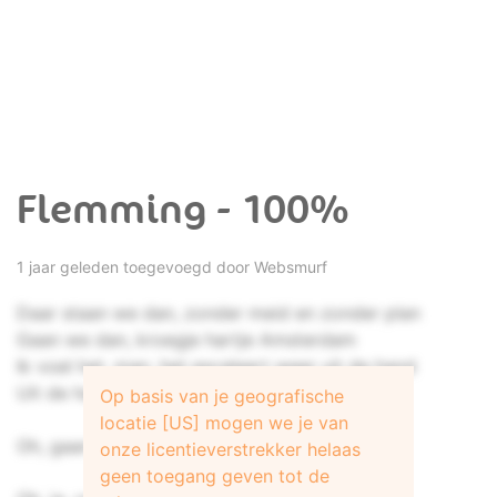
Flemming - 100%
1 jaar geleden toegevoegd door
Websmurf
Daar staan we dan, zonder meid en zonder plan
Gaan we dan, kroegje hartje Amsterdam
Ik voel het, man, het escaleert weer uit de hand
Uit de hand, uit de hand
Op basis van je geografische
locatie [US] mogen we je van
Oh, gaan we het weer doen?
onze licentieverstrekker helaas
geen toegang geven tot de