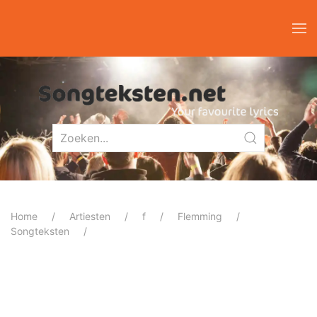
Home
Artiesten
f
Flemming
Songteksten