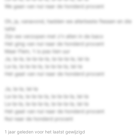
We gaan van nul naar de honderd procent
Oh, ja, vanavond, hadden we allerbeste flessen en die
tafel
Zijn we verzopen met z'n allen in de baco
Het ging van nul naar de honderd procent
Maar Flem, 't is pas tien uur
Ja, la-la, la-la-la-la, la-la-la-la, lai-la
La-la, la-la-la-la, la-la-la-la, lai-la
Het gaat van nul naar de honderd procent
Ja, la-la, lai-la
La-la-la, la-la-la-la, la-la-la-la, lai-la
La-la-la, la-la-la-la, la-la-la-la, lai-la
Het gaat van nul naar de honderd procent
Nul naar de honderd procent
1 jaar geleden voor het laatst gewijzigd