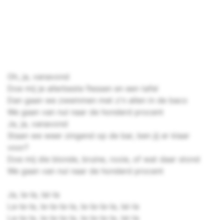
Oh, ja, vanavond
Doe mij je allerbeste flessen en een tafel
Dan gaan we zwemmen met z'n allen in de baco
We gaan van nul naar de honderd procent
Ja, ja, vanavond
Staan we weer zingend op de bar, ben jij er klaar
voor?
Doe mij die blonde, bruine, rooie, of wat daar stond
We gaan van nul naar de honderd procent
Ja, la-la, lai-la
La-la-la, la-la-la-la, la-la-la-la, lai-la
La-la-la, la-la-la-la, la-la-la-la, lai-la