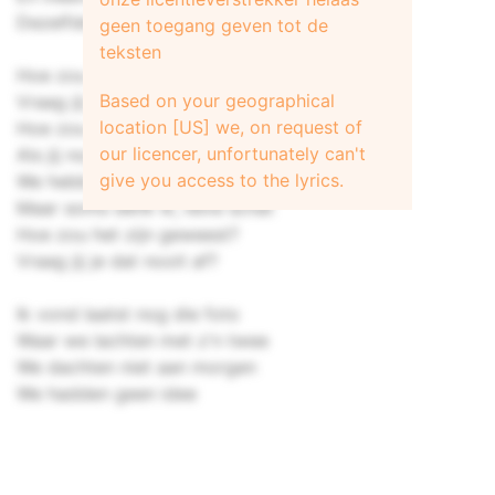
Dezelfde plek, hetzelfde jaar
geen toegang geven tot de
teksten
Hoe zou het zijn geweest?
Based on your geographical
Vraag jij je dat nooit af?
location [US] we, on request of
Hoe zou het zijn geweest
our licencer, unfortunately can't
Als jij nog naast me lag?
give you access to the lyrics.
We hebben nu ons eigen leven
Maar soms denk ik, lieve schat
Hoe zou het zijn geweest?
Vraag jij je dat nooit af?
Ik vond laatst nog die foto
Waar we lachten met z'n twee
We dachten niet aan morgen
We hadden geen idee