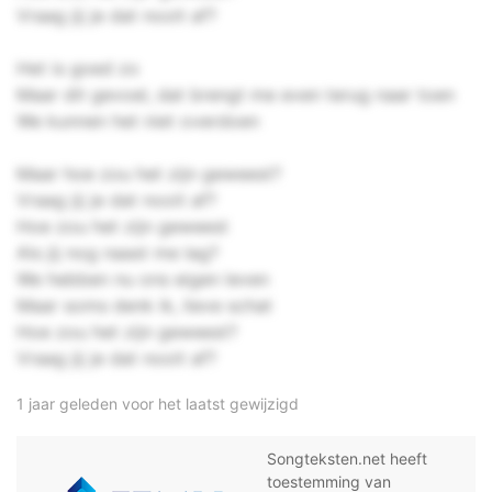
Vraag jij je dat nooit af?
Het is goed zo
Maar dit gevoel, dat brengt me even terug naar toen
We kunnen het niet overdoen
Maar hoe zou het zijn geweest?
Vraag jij je dat nooit af?
Hoe zou het zijn geweest
Als jij nog naast me lag?
We hebben nu ons eigen leven
Maar soms denk ik, lieve schat
Hoe zou het zijn geweest?
Vraag jij je dat nooit af?
1 jaar geleden voor het laatst gewijzigd
Songteksten.net heeft
toestemming van