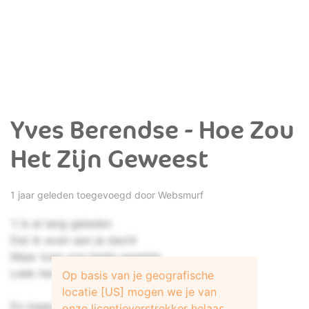
Yves Berendse - Hoe Zou
Het Zijn Geweest
1 jaar geleden toegevoegd door
Websmurf
't Is al lang geleden
Dat ik even aan je dacht
Maar toen ons liedje speelde
Leek het net of jij er was
Op basis van je geografische
locatie [US] mogen we je van
En ineens was ik weer daar
onze licentieverstrekker helaas