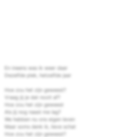
En ineens was ik weer daar
Dezelfde plek, hetzelfde jaar
Hoe zou het zijn geweest?
Vraag jij je dat nooit af?
Hoe zou het zijn geweest
Als jij nog naast me lag?
We hebben nu ons eigen leven
Maar soms denk ik, lieve schat
Hoe zou het zijn geweest?