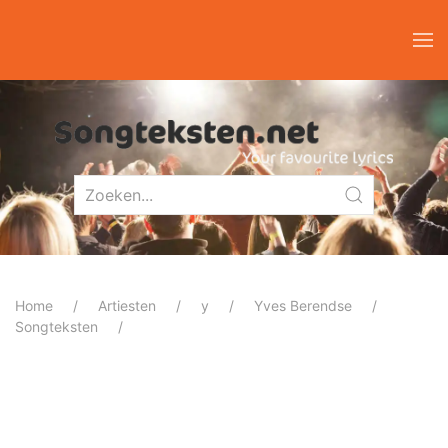
Home
Artiesten
y
Yves Berendse
Songteksten