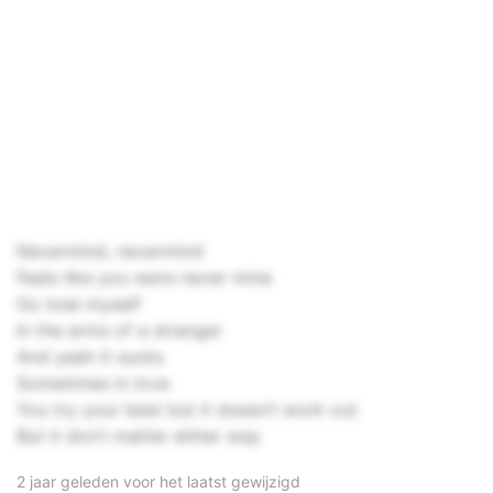
Nevermind, nevermind
Feels like you were never mine
Go lose myself
In the arms of a stranger
And yeah it sucks
Sometimes in love
You try your best but it doesn’t work out
But it don’t matter either way
2 jaar geleden voor het laatst gewijzigd