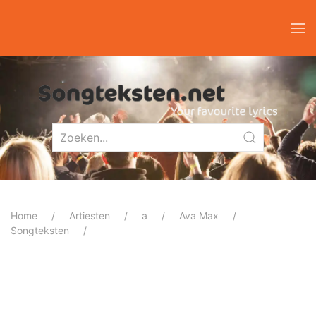
Home
Artiesten
a
Ava Max
Songteksten