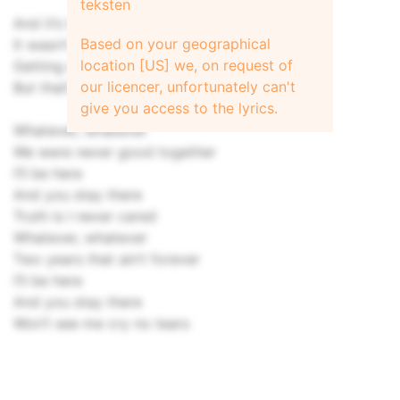
teksten
And it’s true
Based on your geographical
It wasn’t easy
location [US] we, on request of
Getting over you
our licencer, unfortunately can't
But that’s just what I had to do
give you access to the lyrics.
Whatever, whatever
We were never good together
I’ll be here
And you stay there
Truth is I never cared
Whatever, whatever
Two years that ain’t forever
I’ll be here
And you stay there
Won’t see me cry no tears