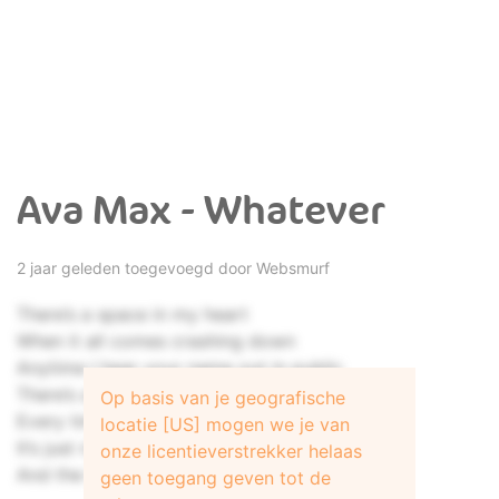
Ava Max - Whatever
2 jaar geleden toegevoegd door
Websmurf
There’s a space in my heart
When it all comes crashing down
Anytime I hear your name out in public
There’s a place that I go
Op basis van je geografische
Every time that you’re in town
locatie [US] mogen we je van
It’s just me
onze licentieverstrekker helaas
And the knots in my stomach
geen toegang geven tot de