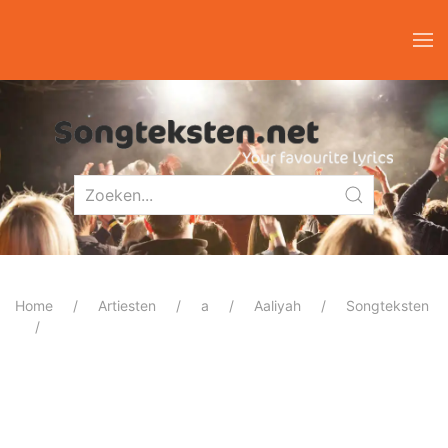
Home
Artiesten
a
Aaliyah
Songteksten