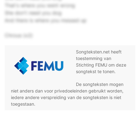
That's where you went wrong
She don't need you dog
And there is where you messed up
Chrous (x2)
Songteksten.net heeft
toestemming van
Stichting FEMU om deze
songtekst te tonen.
De songteksten mogen
niet anders dan voor privedoeleinden gebruikt worden,
iedere andere verspreiding van de songteksten is niet
toegestaan.