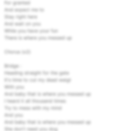
For granted
And expect me to
Stay right here
And wait on you
While you have your fun
There is where you messed up
Chorus (x2)
Bridge :
Heading straight for the gate
It's time to cut my dead weigt
With you
And baby that is where you messed up
I heard it all thousand times
Try to mess with my mind
And you
And baby that is where you messed up
She don't need you dog