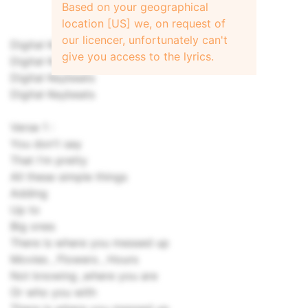
Based on your geographical
location [US] we, on request of
our licencer, unfortunately can't
Digital Keybeats
give you access to the lyrics.
Digital Keybeats
Digital Keybeats
Digital Keybeats
Verse 1 :
You don't say
That I'm pretty
All these simple things
Adding
Up to
Big ones
There is where you messed up
Movies , Flowers , Hours
Not knowing ,where you are
Or who you with