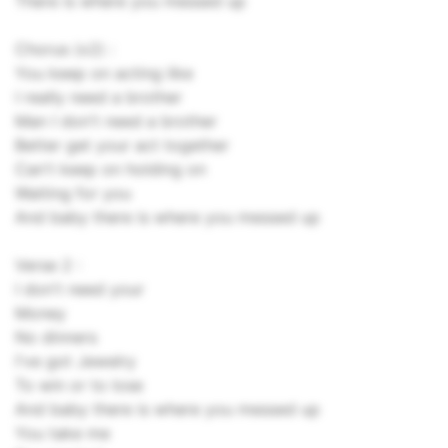
There is where you messed up
Chorus (x2) :
You keep on acting like
I really need a brother
Man I don't need a brother
Better get your act together
Can't keep on holding on
Waiting for you
And baby there is where you messed up
Verse 2 :
I don't need your
Money
No dinners
I've got Jewelry
To win or to lose
And baby there is where you messed up
You take me