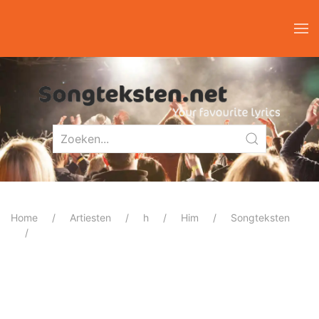
Home
Artiesten
h
Him
Songteksten