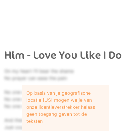
Him - Love You Like I Do
On my heart I'll bear the shame
No prayer can ease the pain
No one will love you
Op basis van je geografische
No one will love you the way i do
locatie [US] mogen we je van
No one will love you, love you like I do
onze licentieverstrekker helaas
geen toegang geven tot de
And there's no escape
teksten
Just countless mistakes