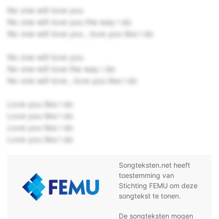
No one will love you
No one will love you the way I do
No one will love you , love you like I do
No one will love you
No one will love the way i do
No one will love , love you like I do
Love you like I do
Love you like I do
Love you like I do
Love you like I do
Songteksten.net heeft
toestemming van
Stichting FEMU om deze
songtekst te tonen.
De songteksten mogen