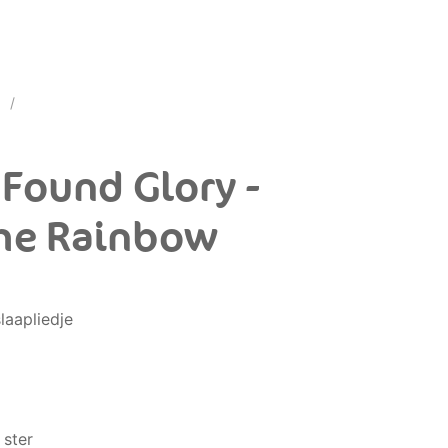
 Found Glory -
he Rainbow
laapliedje
 ster