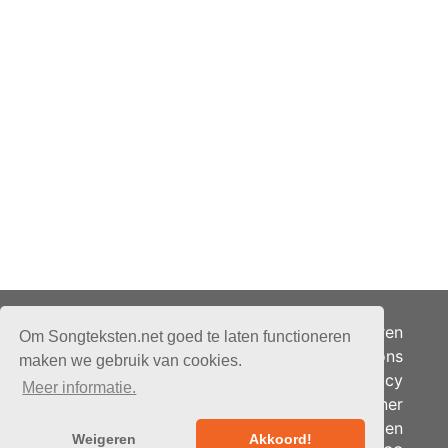
Adverteren
Om Songteksten.net goed te laten functioneren
Over ons
maken we gebruik van cookies.
Je privacy
Meer informatie.
Partner
© 2026 - Songteksten.net -
Berichten
Alle rechten voorbehouden.
Weigeren
Akkoord!