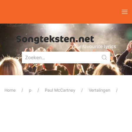
Home
p
Paul McCartney
Vertalingen